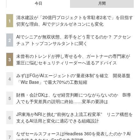
今日
月間
清水建設が「20億円プロジェクトを常駐者2名で」を目指す
1
切実な理由、AIでデジタルゼネコンにも変化
AIでシニアが無双状態、若手をどう育てるのか？ アクセン
2
チュア トップコンサルタントに聞く
未曾有のトレンドが押し寄せる今、ガートナーの専門家が
3
重圧に悩むセキュリティリーダーへ送るアドバイス
みずほFGがAIエージェントの“量産体制”を確立 開発基盤
4
「Wiz Base」で最大70%の工数短縮
財務・会計DXは、なぜ経営判断につながらないのか BI導
5
入でも予実差異の説明に終始……変革の要諦は
JR東海がNRIと挑む“前例なき上流工程変革” リニア構想を
6
支えるAI活用と変化に適応できる組織設計
なぜセールスフォースはHeadless 360を発表したのか？AI
7