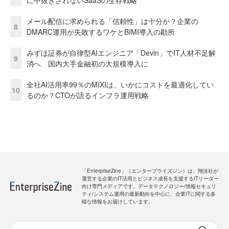
に中抜きされないSaaSの生存戦略
メール配信に求められる「信頼性」は十分か？企業の
8
DMARC運用が失敗するワケとBIMI導入の勘所
みずほ証券が自律型AIエンジニア「Devin」でIT人材不足解
9
消へ 国内大手金融初の大規模導入に
全社AI活用率99％のMIXIは、いかにコストを最適化してい
10
るのか？CTOが語るインフラ運用戦略
「EnterpriseZine」（エンタープライズジン）は、翔泳社が
運営する企業のIT活用とビジネス成長を支援するITリーダー
向け専門メディアです。データテクノロジー/情報セキュリ
ティ/システム運用の最新動向を中心に、企業ITに関する多
様な情報をお届けしています。