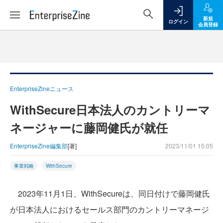
新規
ログイン
会員登録
EnterpriseZineニュース
WithSecure日本法人のカントリーマ
ネージャーに藤岡健氏が就任
EnterpriseZine編集部
[著]
2023/11/01 15:05
事業戦略
WithSecure
2023年11月1日、WithSecureは、同日付けで藤岡健氏
が日本法人におけるセールス部門のカントリーマネージ