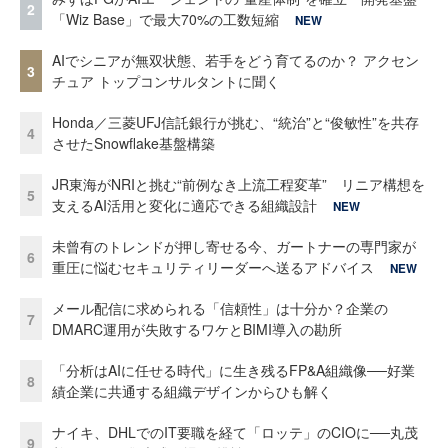
2
「Wiz Base」で最大70%の工数短縮
NEW
AIでシニアが無双状態、若手をどう育てるのか？ アクセン
3
チュア トップコンサルタントに聞く
Honda／三菱UFJ信託銀行が挑む、“統治”と“俊敏性”を共存
4
させたSnowflake基盤構築
JR東海がNRIと挑む“前例なき上流工程変革” リニア構想を
5
支えるAI活用と変化に適応できる組織設計
NEW
未曾有のトレンドが押し寄せる今、ガートナーの専門家が
6
重圧に悩むセキュリティリーダーへ送るアドバイス
NEW
メール配信に求められる「信頼性」は十分か？企業の
7
DMARC運用が失敗するワケとBIMI導入の勘所
「分析はAIに任せる時代」に生き残るFP&A組織像──好業
8
績企業に共通する組織デザインからひも解く
ナイキ、DHLでのIT要職を経て「ロッテ」のCIOに──丸茂
9