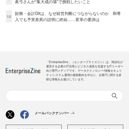
眞弓さんが“集大成の場”で挑戦したいこと
財務・会計DXは、なぜ経営判断につながらないのか BI導
10
入でも予実差異の説明に終始……変革の要諦は
「EnterpriseZine」（エンタープライズジン）は、翔泳社が
運営する企業のIT活用とビジネス成長を支援するITリーダー
向け専門メディアです。データテクノロジー/情報セキュリ
ティ/システム運用の最新動向を中心に、企業ITに関する多
様な情報をお届けしています。
メールバックナンバー