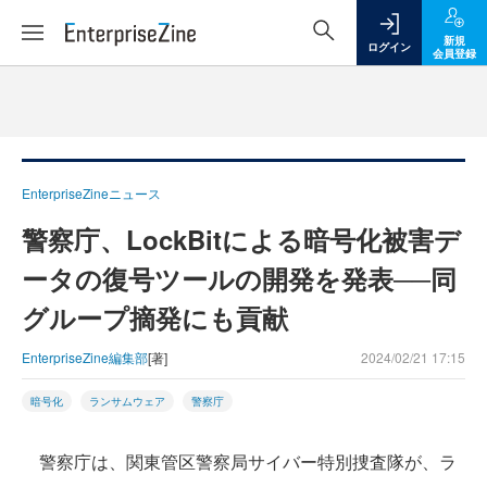
新規
ログイン
会員登録
EnterpriseZineニュース
警察庁、LockBitによる暗号化被害デ
ータの復号ツールの開発を発表──同
グループ摘発にも貢献
EnterpriseZine編集部
[著]
2024/02/21 17:15
暗号化
ランサムウェア
警察庁
警察庁は、関東管区警察局サイバー特別捜査隊が、ラ