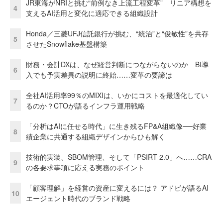
JR東海がNRIと挑む“前例なき上流工程変革” リニア構想を
4
支えるAI活用と変化に適応できる組織設計
Honda／三菱UFJ信託銀行が挑む、“統治”と“俊敏性”を共存
5
させたSnowflake基盤構築
財務・会計DXは、なぜ経営判断につながらないのか BI導
6
入でも予実差異の説明に終始……変革の要諦は
全社AI活用率99％のMIXIは、いかにコストを最適化してい
7
るのか？CTOが語るインフラ運用戦略
「分析はAIに任せる時代」に生き残るFP&A組織像──好業
8
績企業に共通する組織デザインからひも解く
技術的実装、SBOM管理、そして「PSIRT 2.0」へ……CRA
9
の各要求事項に応える実務のポイント
「顧客理解」を経営の資産に変えるには？ アドビが語るAI
10
エージェント時代のブランド戦略