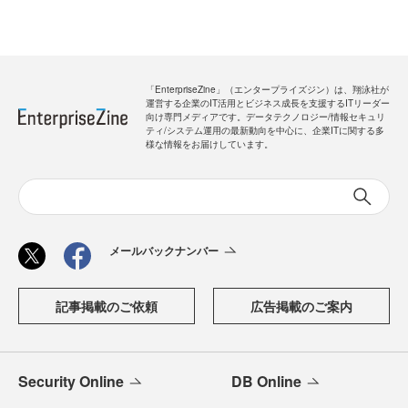
「EnterpriseZine」（エンタープライズジン）は、翔泳社が
運営する企業のIT活用とビジネス成長を支援するITリーダー
向け専門メディアです。データテクノロジー/情報セキュリ
ティ/システム運用の最新動向を中心に、企業ITに関する多
様な情報をお届けしています。
メールバックナンバー
記事掲載のご依頼
広告掲載のご案内
Security Online
DB Online