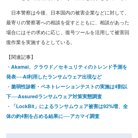
日本警察は今後、日本国内の被害企業などに対して、
最寄りの警察署への相談を促すとともに、相談があった
場合にはその求めに応じ、復号ツールを活用して被害回
復作業を実施するとしている。
【関連記事】
・
Akamai、クラウド／セキュリティのトレンド予測を
発表──AI利用したランサムウェア出現など
・
脆弱性診断・ペネトレーションテストの実施は4割以
下──Assuredランサムウェア対策実態調査
・
「LockBit」によるランサムウェア被害は92%増、全
体の約4割を占める結果に──アカマイ調査