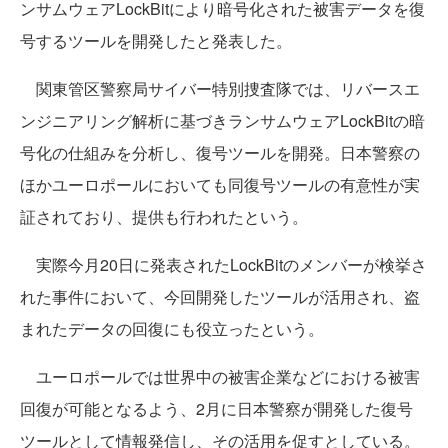
ンサムウェアLockBitにより暗号化された被害データを復
号するツールを開発したと発表した。
関東管区警察局サイバー特別捜査隊では、リバースエ
ンジニアリング解析に基づきランサムウェアLockBitの暗
号化の仕組みを分析し、復号ツールを開発。日本警察の
ほかユーロポールにおいても同復号ツールの有意性が実
証されており、提供も行われたという。
実際今月20日に発表されたLockBitのメンバーが検挙さ
れた事件において、今回開発したツールが活用され、盗
まれたデータの回復にも役立ったという。
ユーロポールでは世界中の被害企業などにおける被害
回復が可能となるよう、2月に日本警察が開発した復号
ツールとして情報発信し、その活用を促すとしている。