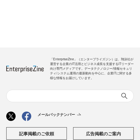
「EnterpriseZine」（エンタープライズジン）は、翔泳社が
運営する企業のIT活用とビジネス成長を支援するITリーダー
向け専門メディアです。データテクノロジー/情報セキュリ
ティ/システム運用の最新動向を中心に、企業ITに関する多
様な情報をお届けしています。
メールバックナンバー
記事掲載のご依頼
広告掲載のご案内