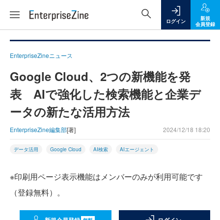
新規
ログイン
会員登録
EnterpriseZineニュース
Google Cloud、2つの新機能を発
表 AIで強化した検索機能と企業デ
ータの新たな活用方法
EnterpriseZine編集部
[著]
2024/12/18 18:20
データ活用
Google Cloud
AI検索
AIエージェント
※印刷用ページ表示機能はメンバーのみが利用可能です
（登録無料）。
無料