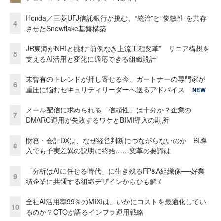
Honda／三菱UFJ信託銀行が挑む、“統治”と“俊敏性”を共存
4
させたSnowflake基盤構築
JR東海がNRIと挑む“前例なき上流工程変革” リニア構想を
5
支えるAI活用と変化に適応できる組織設計
未曾有のトレンドが押し寄せる今、ガートナーの専門家が
6
重圧に悩むセキュリティリーダーへ送るアドバイス
NEW
メール配信に求められる「信頼性」は十分か？企業の
7
DMARC運用が失敗するワケとBIMI導入の勘所
財務・会計DXは、なぜ経営判断につながらないのか BI導
8
入でも予実差異の説明に終始……変革の要諦は
「分析はAIに任せる時代」に生き残るFP&A組織像──好業
9
績企業に共通する組織デザインからひも解く
全社AI活用率99％のMIXIは、いかにコストを最適化してい
10
るのか？CTOが語るインフラ運用戦略