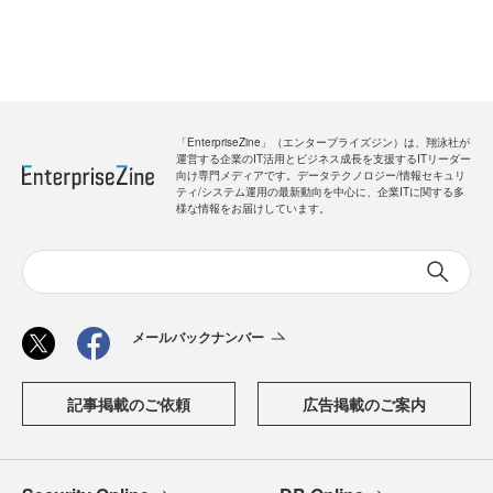
「EnterpriseZine」（エンタープライズジン）は、翔泳社が
運営する企業のIT活用とビジネス成長を支援するITリーダー
向け専門メディアです。データテクノロジー/情報セキュリ
ティ/システム運用の最新動向を中心に、企業ITに関する多
様な情報をお届けしています。
メールバックナンバー
記事掲載のご依頼
広告掲載のご案内