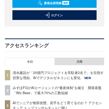
新規会員登録
無料
ログイン
アクセスランキング
今日
月間
清水建設が「20億円プロジェクトを常駐者2名で」を目指す
1
切実な理由、AIでデジタルゼネコンにも変化
NEW
みずほFGがAIエージェントの“量産体制”を確立 開発基盤
2
「Wiz Base」で最大70%の工数短縮
AIでシニアが無双状態、若手をどう育てるのか？ アクセン
3
チュア トップコンサルタントに聞く