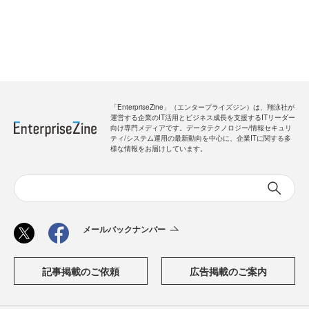
「EnterpriseZine」（エンタープライズジン）は、翔泳社が
運営する企業のIT活用とビジネス成長を支援するITリーダー
向け専門メディアです。データテクノロジー/情報セキュリ
ティ/システム運用の最新動向を中心に、企業ITに関する多
様な情報をお届けしています。
メールバックナンバー
記事掲載のご依頼
広告掲載のご案内