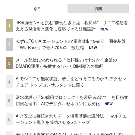
今日
月間
JR東海がNRIと挑む“前例なき上流工程変革” リニア構想を
1
支えるAI活用と変化に適応できる組織設計
NEW
みずほFGがAIエージェントの“量産体制”を確立 開発基盤
2
「Wiz Base」で最大70%の工数短縮
NEW
メール配信に求められる「信頼性」は十分か？企業の
3
DMARC運用が失敗するワケとBIMI導入の勘所
AIでシニアが無双状態、若手をどう育てるのか？ アクセン
4
チュア トップコンサルタントに聞く
清水建設が「20億円プロジェクトを常駐者2名で」を目指す
5
切実な理由、AIでデジタルゼネコンにも変化
NEW
AIと安全に接続されたデータ活用基盤の設計法──マルチエ
6
ージェント導入を成功させる5ステップ
全社AI活用率99％のMIXIは、いかにコストを最適化してい