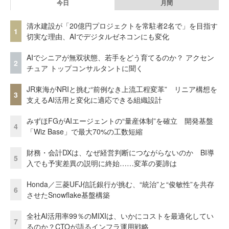
今日
月間
清水建設が「20億円プロジェクトを常駐者2名で」を目指す
1
切実な理由、AIでデジタルゼネコンにも変化
AIでシニアが無双状態、若手をどう育てるのか？ アクセン
2
チュア トップコンサルタントに聞く
JR東海がNRIと挑む“前例なき上流工程変革” リニア構想を
3
支えるAI活用と変化に適応できる組織設計
みずほFGがAIエージェントの“量産体制”を確立 開発基盤
4
「Wiz Base」で最大70%の工数短縮
財務・会計DXは、なぜ経営判断につながらないのか BI導
5
入でも予実差異の説明に終始……変革の要諦は
Honda／三菱UFJ信託銀行が挑む、“統治”と“俊敏性”を共存
6
させたSnowflake基盤構築
全社AI活用率99％のMIXIは、いかにコストを最適化してい
7
るのか？CTOが語るインフラ運用戦略