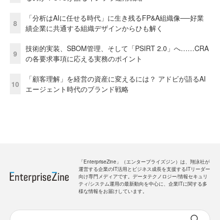
「分析はAIに任せる時代」に生き残るFP&A組織像──好業
8
績企業に共通する組織デザインからひも解く
技術的実装、SBOM管理、そして「PSIRT 2.0」へ……CRA
9
の各要求事項に応える実務のポイント
「顧客理解」を経営の資産に変えるには？ アドビが語るAI
10
エージェント時代のブランド戦略
「EnterpriseZine」（エンタープライズジン）は、翔泳社が
運営する企業のIT活用とビジネス成長を支援するITリーダー
向け専門メディアです。データテクノロジー/情報セキュリ
ティ/システム運用の最新動向を中心に、企業ITに関する多
様な情報をお届けしています。