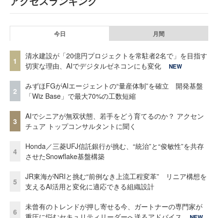
アクセスランキング
今日
月間
清水建設が「20億円プロジェクトを常駐者2名で」を目指す
1
切実な理由、AIでデジタルゼネコンにも変化
NEW
みずほFGがAIエージェントの“量産体制”を確立 開発基盤
2
「Wiz Base」で最大70%の工数短縮
AIでシニアが無双状態、若手をどう育てるのか？ アクセン
3
チュア トップコンサルタントに聞く
Honda／三菱UFJ信託銀行が挑む、“統治”と“俊敏性”を共存
4
させたSnowflake基盤構築
JR東海がNRIと挑む“前例なき上流工程変革” リニア構想を
5
支えるAI活用と変化に適応できる組織設計
未曾有のトレンドが押し寄せる今、ガートナーの専門家が
6
重圧に悩むセキュリティリーダーへ送るアドバイス
NEW