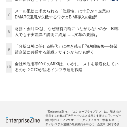
メール配信に求められる「信頼性」は十分か？企業の
7
DMARC運用が失敗するワケとBIMI導入の勘所
財務・会計DXは、なぜ経営判断につながらないのか BI導
8
入でも予実差異の説明に終始……変革の要諦は
「分析はAIに任せる時代」に生き残るFP&A組織像──好業
9
績企業に共通する組織デザインからひも解く
全社AI活用率99％のMIXIは、いかにコストを最適化してい
10
るのか？CTOが語るインフラ運用戦略
「EnterpriseZine」（エンタープライズジン）は、翔泳社が
運営する企業のIT活用とビジネス成長を支援するITリーダー
向け専門メディアです。データテクノロジー/情報セキュリ
ティ/システム運用の最新動向を中心に、企業ITに関する多