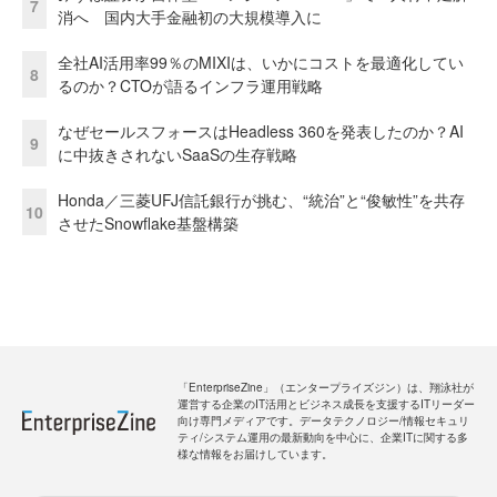
7
消へ 国内大手金融初の大規模導入に
全社AI活用率99％のMIXIは、いかにコストを最適化してい
8
るのか？CTOが語るインフラ運用戦略
なぜセールスフォースはHeadless 360を発表したのか？AI
9
に中抜きされないSaaSの生存戦略
Honda／三菱UFJ信託銀行が挑む、“統治”と“俊敏性”を共存
10
させたSnowflake基盤構築
「EnterpriseZine」（エンタープライズジン）は、翔泳社が
運営する企業のIT活用とビジネス成長を支援するITリーダー
向け専門メディアです。データテクノロジー/情報セキュリ
ティ/システム運用の最新動向を中心に、企業ITに関する多
様な情報をお届けしています。