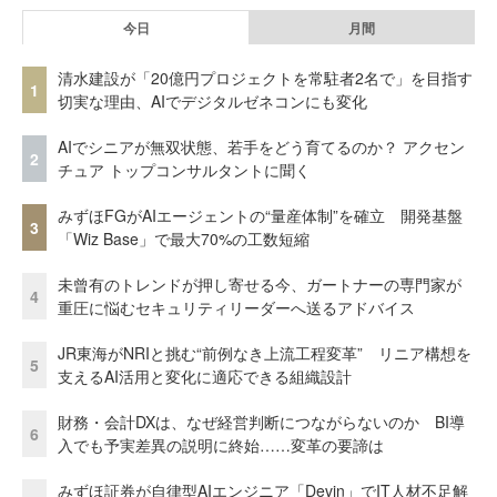
今日
月間
清水建設が「20億円プロジェクトを常駐者2名で」を目指す
1
切実な理由、AIでデジタルゼネコンにも変化
AIでシニアが無双状態、若手をどう育てるのか？ アクセン
2
チュア トップコンサルタントに聞く
みずほFGがAIエージェントの“量産体制”を確立 開発基盤
3
「Wiz Base」で最大70%の工数短縮
未曾有のトレンドが押し寄せる今、ガートナーの専門家が
4
重圧に悩むセキュリティリーダーへ送るアドバイス
JR東海がNRIと挑む“前例なき上流工程変革” リニア構想を
5
支えるAI活用と変化に適応できる組織設計
財務・会計DXは、なぜ経営判断につながらないのか BI導
6
入でも予実差異の説明に終始……変革の要諦は
みずほ証券が自律型AIエンジニア「Devin」でIT人材不足解