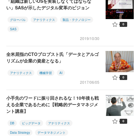
「組織は新しいOSを実装しなくてはならな
い」SASが示したデジタル変革のビジョン
グローバル
アナリティクス
製品・テクノロジー
0
SAS
2019/10/30
全米屈指のCTOブロブスト氏「データとアルゴ
リズムが企業の資産となる」
アナリティクス
機械学習
AI
0
2017/06/05
小手先のワードに振り回されるな！10年後も戦
える企業であるために【戦略的データマネジメ
ント講座】
0
DB
ビッグデータ
アナリティクス
Data Strategy
データマネジメント