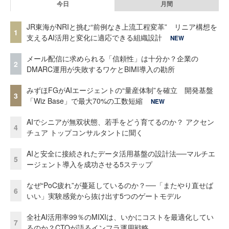
今日
月間
JR東海がNRIと挑む“前例なき上流工程変革” リニア構想を
1
支えるAI活用と変化に適応できる組織設計
NEW
メール配信に求められる「信頼性」は十分か？企業の
2
DMARC運用が失敗するワケとBIMI導入の勘所
みずほFGがAIエージェントの“量産体制”を確立 開発基盤
3
「Wiz Base」で最大70%の工数短縮
NEW
AIでシニアが無双状態、若手をどう育てるのか？ アクセン
4
チュア トップコンサルタントに聞く
AIと安全に接続されたデータ活用基盤の設計法──マルチエ
5
ージェント導入を成功させる5ステップ
なぜ“PoC疲れ”が蔓延しているのか？──「またやり直せば
6
いい」実験感覚から抜け出す5つのゲートモデル
全社AI活用率99％のMIXIは、いかにコストを最適化してい
7
るのか？CTOが語るインフラ運用戦略