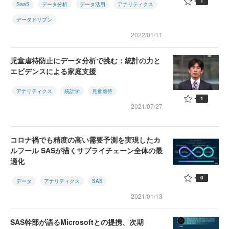
1
SaaS
データ分析
データ活用
アナリティクス
データドリブン
2022/01/11
児童虐待防止にデータ分析で挑む：統計の力と
エビデンスによる家庭支援
アナリティクス
統計学
児童虐待
1
2021/07/27
コロナ禍でも精度の高い需要予測を実現したカ
ルフール SASが描くサプライチェーン全体の最
適化
0
データ
アナリティクス
SAS
2021/01/13
SAS幹部が語るMicrosoftとの提携、次期