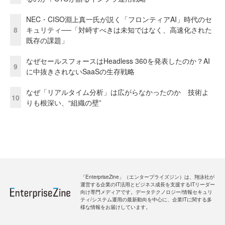
NEC・CISO淵上真一氏が説く「フロンティアAI」時代のセ
8
キュリティ──「対峙すべきは未知ではなく、高速化された
既存の課題」
なぜセールスフォースはHeadless 360を発表したのか？AI
9
に中抜きされないSaaSの生存戦略
なぜ「リアルタイム分析」は広がらなかったのか 技術よ
10
りも根深い、“組織の壁”
「EnterpriseZine」（エンタープライズジン）は、翔泳社が
運営する企業のIT活用とビジネス成長を支援するITリーダー
向け専門メディアです。データテクノロジー/情報セキュリ
ティ/システム運用の最新動向を中心に、企業ITに関する多
様な情報をお届けしています。