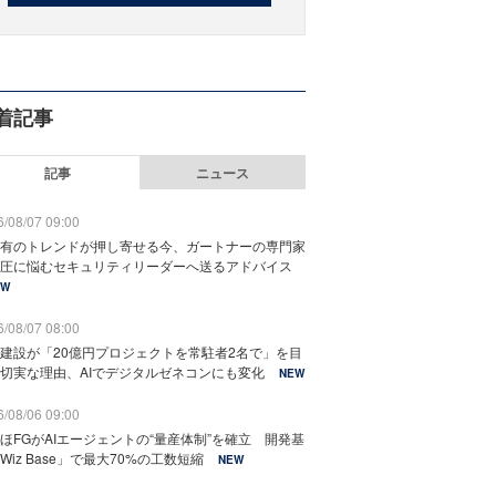
着記事
記事
ニュース
/08/07 09:00
有のトレンドが押し寄せる今、ガートナーの専門家
圧に悩むセキュリティリーダーへ送るアドバイス
EW
/08/07 08:00
建設が「20億円プロジェクトを常駐者2名で」を目
切実な理由、AIでデジタルゼネコンにも変化
NEW
/08/06 09:00
ほFGがAIエージェントの“量産体制”を確立 開発基
Wiz Base」で最大70%の工数短縮
NEW