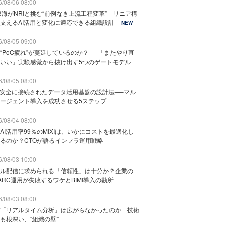
/08/06 08:00
東海がNRIと挑む“前例なき上流工程変革” リニア構
支えるAI活用と変化に適応できる組織設計
NEW
/08/05 09:00
“PoC疲れ”が蔓延しているのか？──「またやり直
いい」実験感覚から抜け出す5つのゲートモデル
/08/05 08:00
と安全に接続されたデータ活用基盤の設計法──マル
ージェント導入を成功させる5ステップ
/08/04 08:00
AI活用率99％のMIXIは、いかにコストを最適化し
るのか？CTOが語るインフラ運用戦略
/08/03 10:00
ル配信に求められる「信頼性」は十分か？企業の
ARC運用が失敗するワケとBIMI導入の勘所
/08/03 08:00
「リアルタイム分析」は広がらなかったのか 技術
も根深い、“組織の壁”