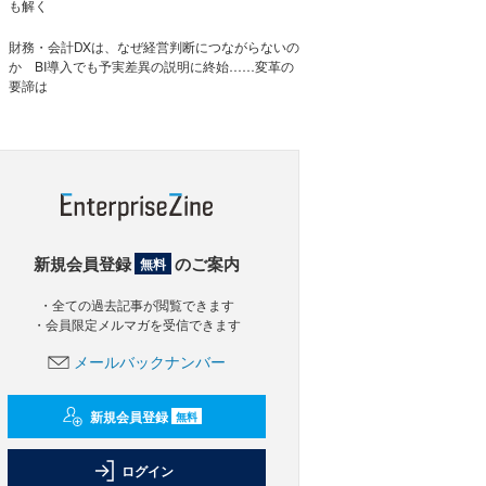
も解く
財務・会計DXは、なぜ経営判断につながらないの
か BI導入でも予実差異の説明に終始……変革の
要諦は
新規会員登録
のご案内
無料
・全ての過去記事が閲覧できます
・会員限定メルマガを受信できます
メールバックナンバー
新規会員登録
無料
ログイン