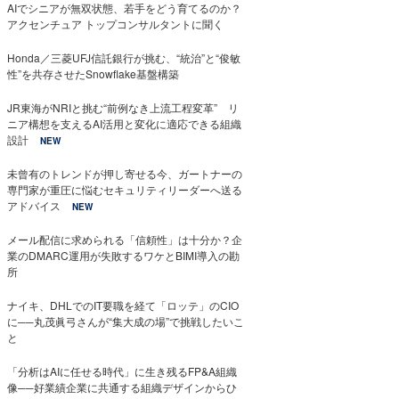
AIでシニアが無双状態、若手をどう育てるのか？
アクセンチュア トップコンサルタントに聞く
Honda／三菱UFJ信託銀行が挑む、“統治”と“俊敏
性”を共存させたSnowflake基盤構築
JR東海がNRIと挑む“前例なき上流工程変革” リ
ニア構想を支えるAI活用と変化に適応できる組織
設計
NEW
未曾有のトレンドが押し寄せる今、ガートナーの
専門家が重圧に悩むセキュリティリーダーへ送る
アドバイス
NEW
メール配信に求められる「信頼性」は十分か？企
業のDMARC運用が失敗するワケとBIMI導入の勘
所
ナイキ、DHLでのIT要職を経て「ロッテ」のCIO
に──丸茂眞弓さんが“集大成の場”で挑戦したいこ
と
「分析はAIに任せる時代」に生き残るFP&A組織
像──好業績企業に共通する組織デザインからひ