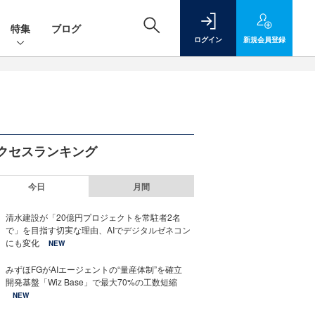
特集
ブログ
ログイン
新規
会員登録
クセスランキング
今日
月間
清水建設が「20億円プロジェクトを常駐者2名
で」を目指す切実な理由、AIでデジタルゼネコン
にも変化
NEW
みずほFGがAIエージェントの“量産体制”を確立
開発基盤「Wiz Base」で最大70%の工数短縮
NEW