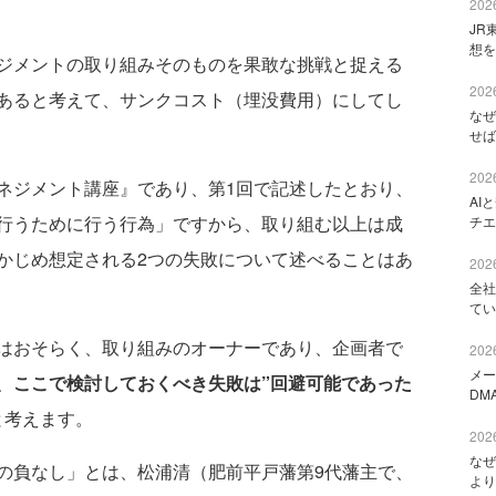
2026
JR
想を
ジメントの取り組みそのものを果敢な挑戦と捉える
2026
あると考えて、サンクコスト（埋没費用）にしてし
なぜ
せば
2026
ジメント講座』であり、第1回で記述したとおり、
AI
行うために行う行為」ですから、取り組む以上は成
チエ
かじめ想定される2つの失敗について述べることはあ
2026
全社
てい
はおそらく、取り組みのオーナーであり、企画者で
2026
メー
、
ここで検討しておくべき失敗は”回避可能であった
DM
と考えます。
2026
なぜ
負なし」とは、松浦清（肥前平戸藩第9代藩主で、
より