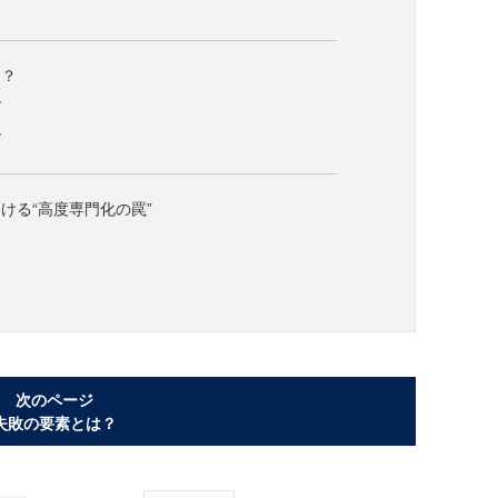
は？
ズ
ズ
ける“高度専門化の罠”
次のページ
失敗の要素とは？