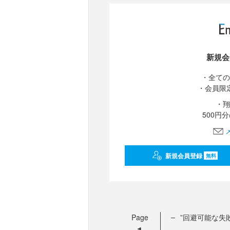
新規会
・全ての
・会員限
・翔
500円
新規会員登録
無料
Page
”回避可能な失