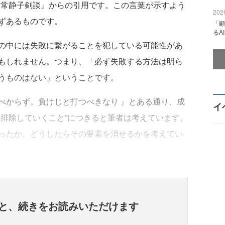
『常静子剣談』からの引用です。この言葉が示すよう
2026
ずあるものです。
「顧
るA
の中には失敗に繋がることを犯している可能性があ
もしれません。つまり、「必ず失敗する方法は明ら
うものはない」ということです。
からず。負けじと打つべきなり 』とある通り、成
イ
力排除していくこと”につきると筆者は考えています。
ったか、どうしたらその要素を消せるかを考えてい
と、
続きをお読みいただけます