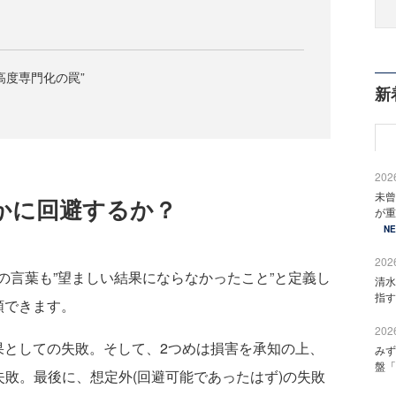
高度専門化の罠”
新
2026
未曾
かに回避するか？
が重
N
2026
言葉も”望ましい結果にならなかったこと”と定義し
清水
指す
類できます。
2026
としての失敗。そして、2つめは損害を承知の上、
みず
盤「
失敗。最後に、想定外(回避可能であったはず)の失敗