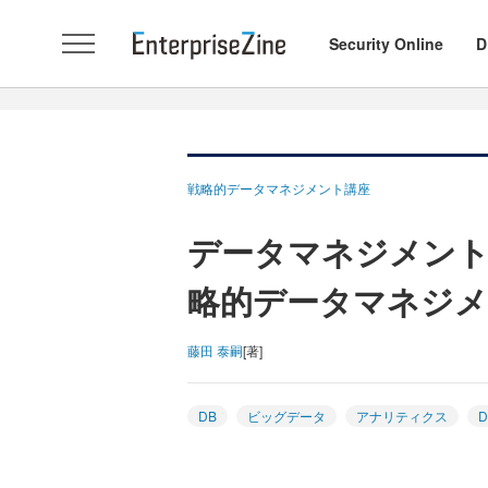
Security Online
D
戦略的データマネジメント講座
データマネジメン
略的データマネジメ
藤田 泰嗣
[著]
DB
ビッグデータ
アナリティクス
D