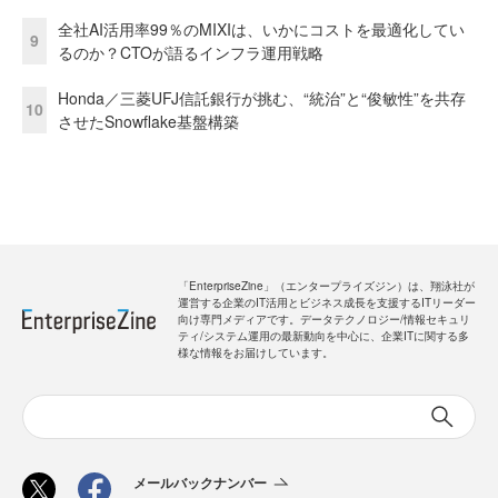
全社AI活用率99％のMIXIは、いかにコストを最適化してい
9
るのか？CTOが語るインフラ運用戦略
Honda／三菱UFJ信託銀行が挑む、“統治”と“俊敏性”を共存
10
させたSnowflake基盤構築
「EnterpriseZine」（エンタープライズジン）は、翔泳社が
運営する企業のIT活用とビジネス成長を支援するITリーダー
向け専門メディアです。データテクノロジー/情報セキュリ
ティ/システム運用の最新動向を中心に、企業ITに関する多
様な情報をお届けしています。
メールバックナンバー