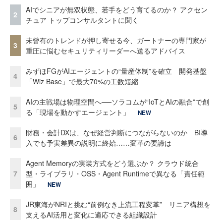
AIでシニアが無双状態、若手をどう育てるのか？ アクセン
2
チュア トップコンサルタントに聞く
未曾有のトレンドが押し寄せる今、ガートナーの専門家が
3
重圧に悩むセキュリティリーダーへ送るアドバイス
みずほFGがAIエージェントの“量産体制”を確立 開発基盤
4
「Wiz Base」で最大70%の工数短縮
AIの主戦場は物理空間へ──ソラコムが“IoTとAIの融合”で創
5
る「現場を動かすエージェント」
NEW
財務・会計DXは、なぜ経営判断につながらないのか BI導
6
入でも予実差異の説明に終始……変革の要諦は
Agent Memoryの実装方式をどう選ぶか？ クラウド統合
7
型・ライブラリ・OSS・Agent Runtimeで異なる「責任範
囲」
NEW
JR東海がNRIと挑む“前例なき上流工程変革” リニア構想を
8
支えるAI活用と変化に適応できる組織設計