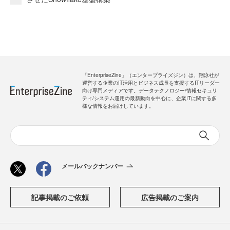
「EnterpriseZine」（エンタープライズジン）は、翔泳社が
運営する企業のIT活用とビジネス成長を支援するITリーダー
向け専門メディアです。データテクノロジー/情報セキュリ
ティ/システム運用の最新動向を中心に、企業ITに関する多
様な情報をお届けしています。
メールバックナンバー
記事掲載のご依頼
広告掲載のご案内