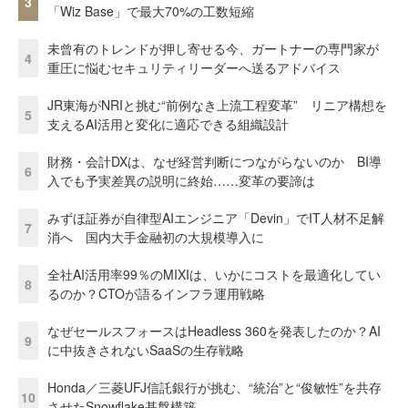
3
「Wiz Base」で最大70%の工数短縮
未曾有のトレンドが押し寄せる今、ガートナーの専門家が
4
重圧に悩むセキュリティリーダーへ送るアドバイス
JR東海がNRIと挑む“前例なき上流工程変革” リニア構想を
5
支えるAI活用と変化に適応できる組織設計
財務・会計DXは、なぜ経営判断につながらないのか BI導
6
入でも予実差異の説明に終始……変革の要諦は
みずほ証券が自律型AIエンジニア「Devin」でIT人材不足解
7
消へ 国内大手金融初の大規模導入に
全社AI活用率99％のMIXIは、いかにコストを最適化してい
8
るのか？CTOが語るインフラ運用戦略
なぜセールスフォースはHeadless 360を発表したのか？AI
9
に中抜きされないSaaSの生存戦略
Honda／三菱UFJ信託銀行が挑む、“統治”と“俊敏性”を共存
10
させたSnowflake基盤構築