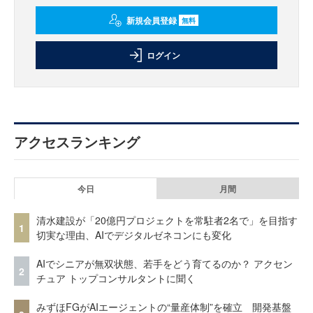
新規会員登録
無料
ログイン
アクセスランキング
今日
月間
清水建設が「20億円プロジェクトを常駐者2名で」を目指す
1
切実な理由、AIでデジタルゼネコンにも変化
AIでシニアが無双状態、若手をどう育てるのか？ アクセン
2
チュア トップコンサルタントに聞く
みずほFGがAIエージェントの“量産体制”を確立 開発基盤