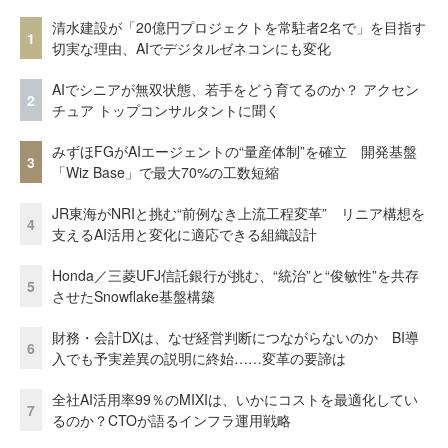
清水建設が「20億円プロジェクトを常駐者2名で」を目指す
1
切実な理由、AIでデジタルゼネコンにも変化
AIでシニアが無双状態、若手をどう育てるのか？ アクセン
2
チュア トップコンサルタントに聞く
みずほFGがAIエージェントの“量産体制”を確立 開発基盤
3
「Wiz Base」で最大70%の工数短縮
JR東海がNRIと挑む“前例なき上流工程変革” リニア構想を
4
支えるAI活用と変化に適応できる組織設計
Honda／三菱UFJ信託銀行が挑む、“統治”と“俊敏性”を共存
5
させたSnowflake基盤構築
財務・会計DXは、なぜ経営判断につながらないのか BI導
6
入でも予実差異の説明に終始……変革の要諦は
全社AI活用率99％のMIXIは、いかにコストを最適化してい
7
るのか？CTOが語るインフラ運用戦略