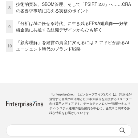
技術的実装、SBOM管理、そして「PSIRT 2.0」へ……CRA
8
の各要求事項に応える実務のポイント
「分析はAIに任せる時代」に生き残るFP&A組織像──好業
9
績企業に共通する組織デザインからひも解く
「顧客理解」を経営の資産に変えるには？ アドビが語るAI
10
エージェント時代のブランド戦略
「EnterpriseZine」（エンタープライズジン）は、翔泳社が
運営する企業のIT活用とビジネス成長を支援するITリーダー
向け専門メディアです。データテクノロジー/情報セキュリ
ティ/システム運用の最新動向を中心に、企業ITに関する多
様な情報をお届けしています。