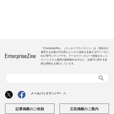
「EnterpriseZine」（エンタープライズジン）は、翔泳社が
運営する企業のIT活用とビジネス成長を支援するITリーダー
向け専門メディアです。データテクノロジー/情報セキュリ
ティ/システム運用の最新動向を中心に、企業ITに関する多
様な情報をお届けしています。
メールバックナンバー
記事掲載のご依頼
広告掲載のご案内