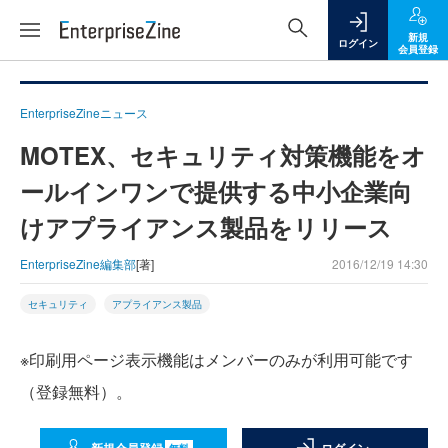
新規
ログイン
会員登録
EnterpriseZineニュース
MOTEX、セキュリティ対策機能をオ
ールインワンで提供する中小企業向
けアプライアンス製品をリリース
EnterpriseZine編集部
[著]
2016/12/19 14:30
セキュリティ
アプライアンス製品
※印刷用ページ表示機能はメンバーのみが利用可能です
（登録無料）。
無料