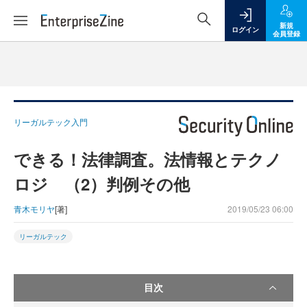
新規
ログイン
会員登録
リーガルテック入門
できる！法律調査。法情報とテクノ
ロジ （2）判例その他
青木モリヤ
[著]
2019/05/23 06:00
リーガルテック
目次