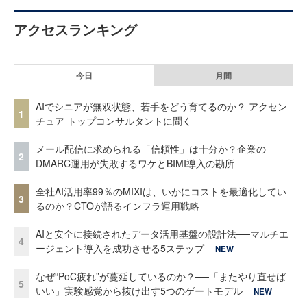
アクセスランキング
今日
月間
AIでシニアが無双状態、若手をどう育てるのか？ アクセン
1
チュア トップコンサルタントに聞く
メール配信に求められる「信頼性」は十分か？企業の
2
DMARC運用が失敗するワケとBIMI導入の勘所
全社AI活用率99％のMIXIは、いかにコストを最適化してい
3
るのか？CTOが語るインフラ運用戦略
AIと安全に接続されたデータ活用基盤の設計法──マルチエ
4
ージェント導入を成功させる5ステップ
NEW
なぜ“PoC疲れ”が蔓延しているのか？──「またやり直せば
5
いい」実験感覚から抜け出す5つのゲートモデル
NEW