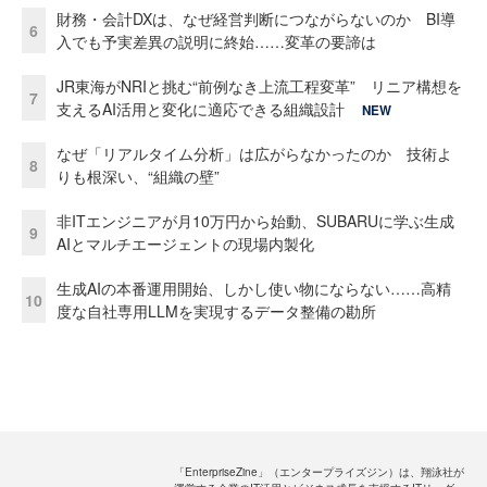
財務・会計DXは、なぜ経営判断につながらないのか BI導
6
入でも予実差異の説明に終始……変革の要諦は
JR東海がNRIと挑む“前例なき上流工程変革” リニア構想を
7
支えるAI活用と変化に適応できる組織設計
NEW
なぜ「リアルタイム分析」は広がらなかったのか 技術よ
8
りも根深い、“組織の壁”
非ITエンジニアが月10万円から始動、SUBARUに学ぶ生成
9
AIとマルチエージェントの現場内製化
生成AIの本番運用開始、しかし使い物にならない……高精
10
度な自社専用LLMを実現するデータ整備の勘所
「EnterpriseZine」（エンタープライズジン）は、翔泳社が