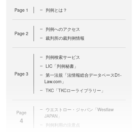
Page
1
判例とは？
判例へのアクセス
Page
2
裁判所の裁判例情報
判例検索サービス
LIC「判例秘書」
Page
3
第一法規「法情報総合データベースD1‐
Law.com」
TKC「TKCローライブラリー」
ウエストロー・ジャパン「Westlaw
Page
JAPAN」
4
判例利用の注意点