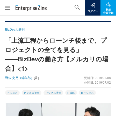
新規
ログイン
会員登録
BizDev大解剖
「上流工程からローンチ後まで、プ
ロジェクトの全てを見る」
――BizDevの働き方【メルカリの場
合】<1>
野依 史乃（編集部）
[著]
更新日: 2019/07/08
公開日: 2019/07/02
ビジネス
ビジネス視点
ビジネス計画
IT戦略
ITビジネス