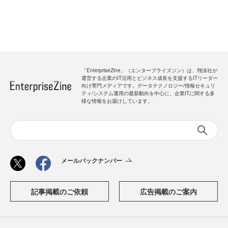
「EnterpriseZine」（エンタープライズジン）は、翔泳社が
運営する企業のIT活用とビジネス成長を支援するITリーダー
向け専門メディアです。データテクノロジー/情報セキュリ
ティ/システム運用の最新動向を中心に、企業ITに関する多
様な情報をお届けしています。
メールバックナンバー
記事掲載のご依頼
広告掲載のご案内