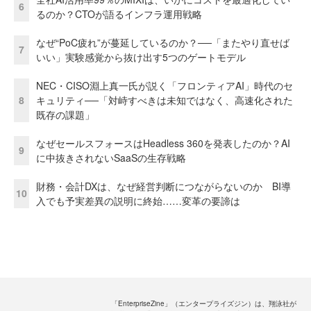
6
るのか？CTOが語るインフラ運用戦略
なぜ“PoC疲れ”が蔓延しているのか？──「またやり直せば
7
いい」実験感覚から抜け出す5つのゲートモデル
NEC・CISO淵上真一氏が説く「フロンティアAI」時代のセ
8
キュリティ──「対峙すべきは未知ではなく、高速化された
既存の課題」
なぜセールスフォースはHeadless 360を発表したのか？AI
9
に中抜きされないSaaSの生存戦略
財務・会計DXは、なぜ経営判断につながらないのか BI導
10
入でも予実差異の説明に終始……変革の要諦は
「EnterpriseZine」（エンタープライズジン）は、翔泳社が