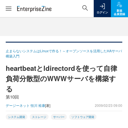
新規
ログイン
会員登録
止まらないシステムはLinuxで作る！～オープンソースを活用したHAサーバ
構築入門
heartbeatとldirectordを使って自律
負荷分散型のWWWサーバを構築す
る
第10回
デージーネット 恒川 裕康
[著]
2009/02/23 09:00
システム開発
ストレージ
サーバー
ソフトウェア開発