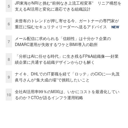
JR東海がNRIと挑む“前例なき上流工程変革” リニア構想を
5
支えるAI活用と変化に適応できる組織設計
未曾有のトレンドが押し寄せる今、ガートナーの専門家が
6
重圧に悩むセキュリティリーダーへ送るアドバイス
NEW
メール配信に求められる「信頼性」は十分か？企業の
7
DMARC運用が失敗するワケとBIMI導入の勘所
「分析はAIに任せる時代」に生き残るFP&A組織像──好業
8
績企業に共通する組織デザインからひも解く
ナイキ、DHLでのIT要職を経て「ロッテ」のCIOに──丸茂
9
眞弓さんが“集大成の場”で挑戦したいこと
全社AI活用率99％のMIXIは、いかにコストを最適化してい
10
るのか？CTOが語るインフラ運用戦略