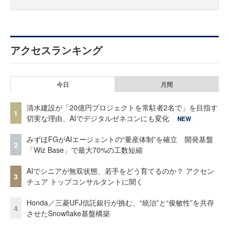
アクセスランキング
今日
月間
清水建設が「20億円プロジェクトを常駐者2名で」を目指す
1
切実な理由、AIでデジタルゼネコンにも変化
NEW
みずほFGがAIエージェントの“量産体制”を確立 開発基盤
2
「Wiz Base」で最大70%の工数短縮
AIでシニアが無双状態、若手をどう育てるのか？ アクセン
3
チュア トップコンサルタントに聞く
Honda／三菱UFJ信託銀行が挑む、“統治”と“俊敏性”を共存
4
させたSnowflake基盤構築