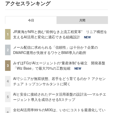
アクセスランキング
今日
月間
JR東海がNRIと挑む“前例なき上流工程変革” リニア構想を
1
支えるAI活用と変化に適応できる組織設計
NEW
メール配信に求められる「信頼性」は十分か？企業の
2
DMARC運用が失敗するワケとBIMI導入の勘所
みずほFGがAIエージェントの“量産体制”を確立 開発基盤
3
「Wiz Base」で最大70%の工数短縮
NEW
AIでシニアが無双状態、若手をどう育てるのか？ アクセン
4
チュア トップコンサルタントに聞く
AIと安全に接続されたデータ活用基盤の設計法──マルチエ
5
ージェント導入を成功させる5ステップ
全社AI活用率99％のMIXIは、いかにコストを最適化してい
6