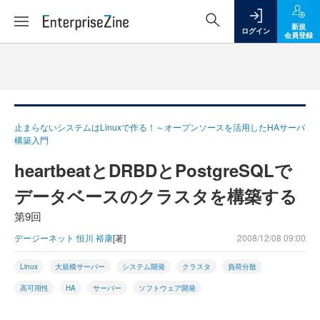
新規
ログイン
会員登録
止まらないシステムはLinuxで作る！～オープンソースを活用したHAサーバ
構築入門
heartbeatとDRBDとPostgreSQLで
データベースのクラスタを構築する
第9回
デージーネット 恒川 裕康
[著]
2008/12/08 09:00
Linux
大規模サーバー
システム開発
クラスタ
負荷分散
高可用性
HA
サーバー
ソフトウェア開発