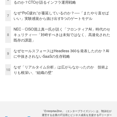
るのか？CTOが語るインフラ運用戦略
なぜ“PoC疲れ”が蔓延しているのか？──「またやり直せば
7
いい」実験感覚から抜け出す5つのゲートモデル
NEC・CISO淵上真一氏が説く「フロンティアAI」時代のセ
8
キュリティ──「対峙すべきは未知ではなく、高速化された
既存の課題」
なぜセールスフォースはHeadless 360を発表したのか？AI
9
に中抜きされないSaaSの生存戦略
なぜ「リアルタイム分析」は広がらなかったのか 技術よ
10
りも根深い、“組織の壁”
「EnterpriseZine」（エンタープライズジン）は、翔泳社が
運営する企業のIT活用とビジネス成長を支援するITリーダー