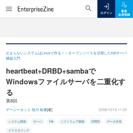
新規
ログイン
会員登録
止まらないシステムはLinuxで作る！～オープンソースを活用したHAサーバ
構築入門
heartbeat+DRBD+sambaで
Windowsファイルサーバを二重化す
る
第8回
デージーネット 恒川 裕康
[著]
2008/10/15 11:00
システム開発
サーバ
HA
ソフトウェア開発
DRBD
データ共有
クラスタリング