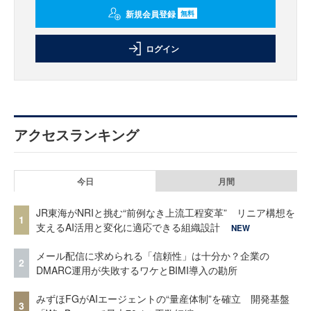
新規会員登録
無料
ログイン
アクセスランキング
今日
月間
JR東海がNRIと挑む“前例なき上流工程変革” リニア構想を
1
支えるAI活用と変化に適応できる組織設計
NEW
メール配信に求められる「信頼性」は十分か？企業の
2
DMARC運用が失敗するワケとBIMI導入の勘所
みずほFGがAIエージェントの“量産体制”を確立 開発基盤
3