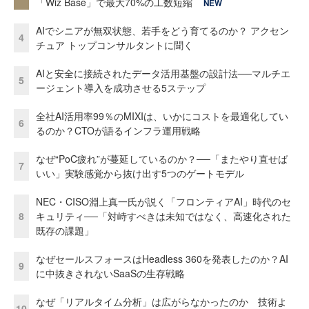
「Wiz Base」で最大70%の工数短縮
NEW
AIでシニアが無双状態、若手をどう育てるのか？ アクセン
4
チュア トップコンサルタントに聞く
AIと安全に接続されたデータ活用基盤の設計法──マルチエ
5
ージェント導入を成功させる5ステップ
全社AI活用率99％のMIXIは、いかにコストを最適化してい
6
るのか？CTOが語るインフラ運用戦略
なぜ“PoC疲れ”が蔓延しているのか？──「またやり直せば
7
いい」実験感覚から抜け出す5つのゲートモデル
NEC・CISO淵上真一氏が説く「フロンティアAI」時代のセ
8
キュリティ──「対峙すべきは未知ではなく、高速化された
既存の課題」
なぜセールスフォースはHeadless 360を発表したのか？AI
9
に中抜きされないSaaSの生存戦略
なぜ「リアルタイム分析」は広がらなかったのか 技術よ
10