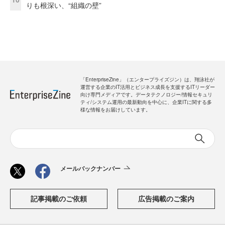
りも根深い、“組織の壁”
「EnterpriseZine」（エンタープライズジン）は、翔泳社が
運営する企業のIT活用とビジネス成長を支援するITリーダー
向け専門メディアです。データテクノロジー/情報セキュリ
ティ/システム運用の最新動向を中心に、企業ITに関する多
様な情報をお届けしています。
メールバックナンバー
記事掲載のご依頼
広告掲載のご案内