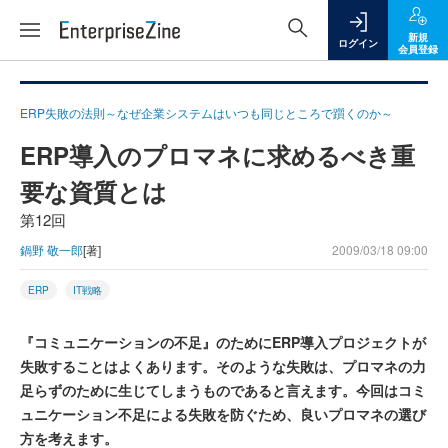
新規
ログイン
会員登録
ERP失敗の法則～なぜ企業システムはいつも同じところで躓くのか～
ERP導入のプロマネに求めるべき重
要な資質とは
第12回
鍋野 敬一郎
[著]
2009/03/18 09:00
ERP
IT戦略
『コミュニケーションの不足』のためにERP導入プロジェクトが
失敗することはよくあります。そのような失敗は、プロマネの力
足らずのために生じてしまうものであると言えます。今回はコミ
ュニケーション不足による失敗を防ぐため、良いプロマネの選び
方を考えます。