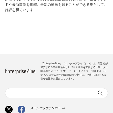
ドや最新事例を網羅。最新の動向を知ることができる場として、
好評を得ています。
「EnterpriseZine」（エンタープライズジン）は、翔泳社が
運営する企業のIT活用とビジネス成長を支援するITリーダー
向け専門メディアです。データテクノロジー/情報セキュリ
ティ/システム運用の最新動向を中心に、企業ITに関する多
様な情報をお届けしています。
メールバックナンバー