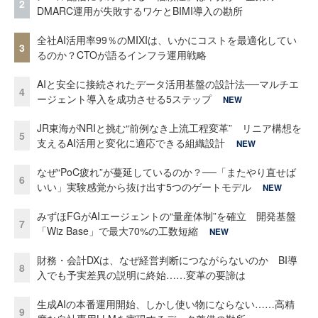
2
DMARC運用が失敗するワケとBIMI導入の勘所
全社AI活用率99％のMIXIは、いかにコストを最適化してい
3
るのか？CTOが語るインフラ運用戦略
AIと安全に接続されたデータ活用基盤の設計法──マルチエ
4
ージェント導入を成功させる5ステップ
NEW
JR東海がNRIと挑む“前例なき上流工程変革” リニア構想を
5
支えるAI活用と変化に適応できる組織設計
NEW
なぜ“PoC疲れ”が蔓延しているのか？──「またやり直せば
6
いい」実験感覚から抜け出す5つのゲートモデル
NEW
みずほFGがAIエージェントの“量産体制”を確立 開発基盤
7
「Wiz Base」で最大70%の工数短縮
NEW
財務・会計DXは、なぜ経営判断につながらないのか BI導
8
入でも予実差異の説明に終始……変革の要諦は
生成AIの本番運用開始、しかし使い物にならない……高精
9