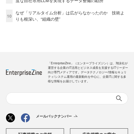
度な自社専用LLMを実現するデータ整備の勘所
なぜ「リアルタイム分析」は広がらなかったのか 技術よ
10
りも根深い、“組織の壁”
「EnterpriseZine」（エンタープライズジン）は、翔泳社が
運営する企業のIT活用とビジネス成長を支援するITリーダー
向け専門メディアです。データテクノロジー/情報セキュリ
ティ/システム運用の最新動向を中心に、企業ITに関する多
様な情報をお届けしています。
メールバックナンバー