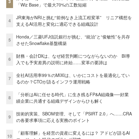
3
「Wiz Base」で最大70%の工数短縮
JR東海がNRIと挑む“前例なき上流工程変革” リニア構想を
4
支えるAI活用と変化に適応できる組織設計
Honda／三菱UFJ信託銀行が挑む、“統治”と“俊敏性”を共存
5
させたSnowflake基盤構築
財務・会計DXは、なぜ経営判断につながらないのか BI導
6
入でも予実差異の説明に終始……変革の要諦は
全社AI活用率99％のMIXIは、いかにコストを最適化してい
7
るのか？CTOが語るインフラ運用戦略
「分析はAIに任せる時代」に生き残るFP&A組織像──好業
8
績企業に共通する組織デザインからひも解く
技術的実装、SBOM管理、そして「PSIRT 2.0」へ……CRA
9
の各要求事項に応える実務のポイント
「顧客理解」を経営の資産に変えるには？ アドビが語るAI
10