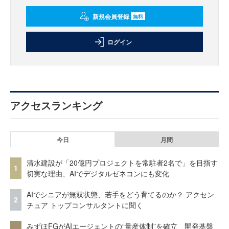
新規会員登録
無料
ログイン
アクセスランキング
今日
月間
清水建設が「20億円プロジェクトを常駐者2名で」を目指す
1
切実な理由、AIでデジタルゼネコンにも変化
AIでシニアが無双状態、若手をどう育てるのか？ アクセン
2
チュア トップコンサルタントに聞く
みずほFGがAIエージェントの“量産体制”を確立 開発基盤