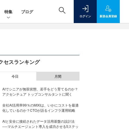
特集
ブログ
ログイン
新規
会員登録
クセスランキング
今日
月間
AIでシニアが無双状態、若手をどう育てるのか？
アクセンチュア トップコンサルタントに聞く
全社AI活用率99％のMIXIは、いかにコストを最適
化しているのか？CTOが語るインフラ運用戦略
AIと安全に接続されたデータ活用基盤の設計法
──マルチエージェント導入を成功させる5ステッ