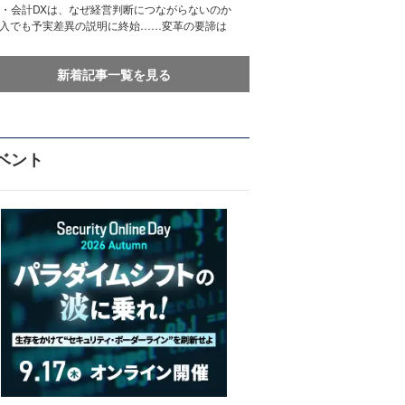
務・会計DXは、なぜ経営判断につながらないのか
導入でも予実差異の説明に終始……変革の要諦は
新着記事一覧を見る
ベント