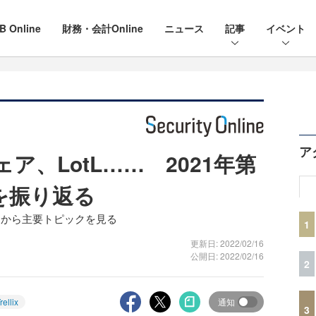
B Online
財務・会計Online
ニュース
記事
イベント
ア
ェア、LotL…… 2021年第
を振り返る
ート」から主要トピックを見る
1
更新日: 2022/02/16
公開日: 2022/02/16
2
rellix
通知
3