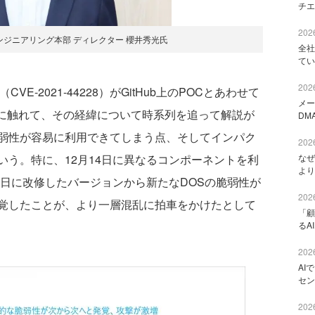
チエ
2026
ルスエンジニアリング本部 ディレクター 櫻井秀光氏
全社
てい
2026
VE-2021-44228）がGitHub上のPOCとあわせて
メー
ことに触れて、その経緯について時系列を追って解説が
DM
弱性が容易に利用できてしまう点、そしてインパク
2026
う。特に、12月14日に異なるコンポーネントを利
なぜ
より
8日に改修したバージョンから新たなDOSの脆弱性が
2026
覚したことが、より一層混乱に拍車をかけたとして
「顧
るA
2026
AI
セン
2026