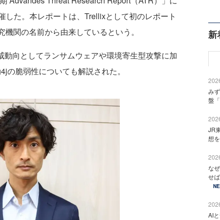
dvandes Threat Research Report（ATR）」に
た。本レポートは、Trellixとして初のレポート
研究機関の名前から由来しているという。
新
脅威動向としてランサムウェアや環境寄生型攻撃に加
og4jの脆弱性についても解説された。
2026
みず
盤「
2026
JR
想を
2026
なぜ
せば
N
2026
AI