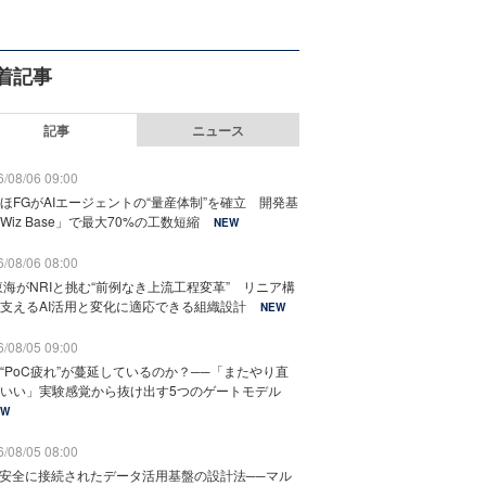
着記事
記事
ニュース
/08/06 09:00
ほFGがAIエージェントの“量産体制”を確立 開発基
Wiz Base」で最大70%の工数短縮
NEW
/08/06 08:00
東海がNRIと挑む“前例なき上流工程変革” リニア構
支えるAI活用と変化に適応できる組織設計
NEW
/08/05 09:00
“PoC疲れ”が蔓延しているのか？──「またやり直
いい」実験感覚から抜け出す5つのゲートモデル
EW
/08/05 08:00
と安全に接続されたデータ活用基盤の設計法──マル