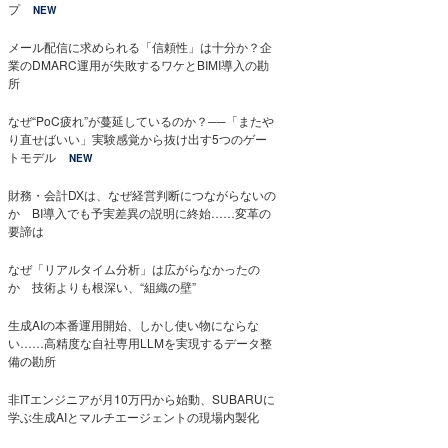
プ
NEW
メール配信に求められる「信頼性」は十分か？企
業のDMARC運用が失敗するワケとBIMI導入の勘
所
なぜ“PoC疲れ”が蔓延しているのか？──「またや
り直せばいい」実験感覚から抜け出す5つのゲー
トモデル
NEW
財務・会計DXは、なぜ経営判断につながらないの
か BI導入でも予実差異の説明に終始……変革の
要諦は
なぜ「リアルタイム分析」は広がらなかったの
か 技術よりも根深い、“組織の壁”
生成AIの本番運用開始、しかし使い物にならな
い……高精度な自社専用LLMを実現するデータ整
備の勘所
非ITエンジニアが月10万円から始動、SUBARUに
学ぶ生成AIとマルチエージェントの現場内製化