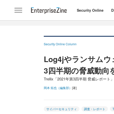
Security Online
D
Security Online Column
Log4jやランサムウ
3四半期の脅威動向
Trellix「2021年第3四半期 脅威レポ
岡本 拓也（編集部）
[著]
サイバーセキュリティ
調査・レポート
T