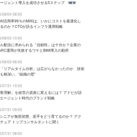
ージェント導入を成功させる5ステップ
NEW
/08/04 08:00
AI活用率99％のMIXIは、いかにコストを最適化し
るのか？CTOが語るインフラ運用戦略
/08/03 10:00
ル配信に求められる「信頼性」は十分か？企業の
ARC運用が失敗するワケとBIMI導入の勘所
/08/03 08:00
「リアルタイム分析」は広がらなかったのか 技術
も根深い、“組織の壁”
/07/31 10:00
客理解」を経営の資産に変えるには？ アドビが語
Iエージェント時代のブランド戦略
/07/31 09:00
でシニアが無双状態、若手をどう育てるのか？ アク
チュア トップコンサルタントに聞く
/07/31 08:00