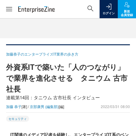
新規
ログイン
会員登録
加藤恭子のエンタープライズIT業界の歩き方
外資系ITで築いた「人のつながり」
で業界を進化させる タニウム 古市
社長
連載第14回：タニウム 古市社長 インタビュー
加藤 恭子
[著] /
京部康男 (編集部)
[編]
2022/03/31 08:00
セキュリティ
IT関連のメディア記者を経験し、エンタープライズIT系のベン