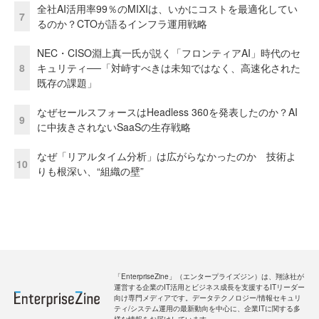
全社AI活用率99％のMIXIは、いかにコストを最適化してい
7
るのか？CTOが語るインフラ運用戦略
NEC・CISO淵上真一氏が説く「フロンティアAI」時代のセ
8
キュリティ──「対峙すべきは未知ではなく、高速化された
既存の課題」
なぜセールスフォースはHeadless 360を発表したのか？AI
9
に中抜きされないSaaSの生存戦略
なぜ「リアルタイム分析」は広がらなかったのか 技術よ
10
りも根深い、“組織の壁”
「EnterpriseZine」（エンタープライズジン）は、翔泳社が
運営する企業のIT活用とビジネス成長を支援するITリーダー
向け専門メディアです。データテクノロジー/情報セキュリ
ティ/システム運用の最新動向を中心に、企業ITに関する多