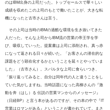
のはIBM出身の上司だった。トップセールスで華々しい
成績を収めたこの上司のもとで働いたことが、大きな転
機になったと古市さんは言う。
その上司は当時のIBMの過酷な環境を生き抜いてきた
人だった。そんな上司からIBM流の営業の帝王学を学
び、吸収していった。提案書は上司に添削され、真っ赤
になって返される日々が続いた。「お客さんの潜在的な
課題をどう顕在化するかということを延々とやっていま
した」（古市さん）。スパルタな上司に食らいつき、
「振り返ってみると、自分は同年代の人と違うことをし
ていた気がしますね。当時話題になった高柳さんの『激
動を奔（はし）る 伝説の営業マンからのメッセージ』
（日経BP）と言う本があるのですが、その本の中で『IT
営業はロマンがある』ということが書かれていて。まさ