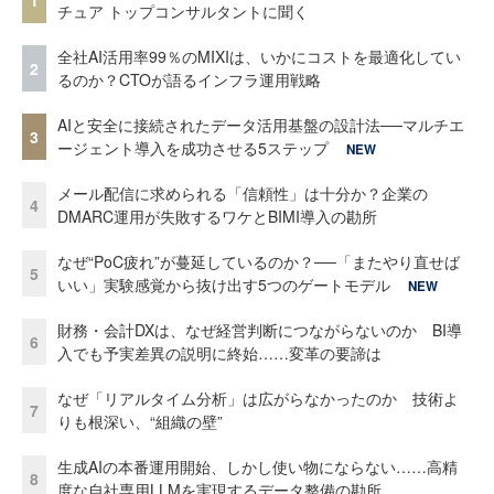
チュア トップコンサルタントに聞く
全社AI活用率99％のMIXIは、いかにコストを最適化してい
2
るのか？CTOが語るインフラ運用戦略
AIと安全に接続されたデータ活用基盤の設計法──マルチエ
3
ージェント導入を成功させる5ステップ
NEW
メール配信に求められる「信頼性」は十分か？企業の
4
DMARC運用が失敗するワケとBIMI導入の勘所
なぜ“PoC疲れ”が蔓延しているのか？──「またやり直せば
5
いい」実験感覚から抜け出す5つのゲートモデル
NEW
財務・会計DXは、なぜ経営判断につながらないのか BI導
6
入でも予実差異の説明に終始……変革の要諦は
なぜ「リアルタイム分析」は広がらなかったのか 技術よ
7
りも根深い、“組織の壁”
生成AIの本番運用開始、しかし使い物にならない……高精
8
度な自社専用LLMを実現するデータ整備の勘所