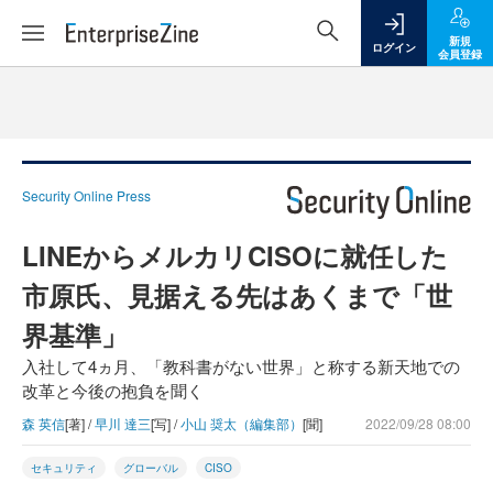
新規
ログイン
会員登録
Security Online Press
LINEからメルカリCISOに就任した
市原氏、見据える先はあくまで「世
界基準」
入社して4ヵ月、「教科書がない世界」と称する新天地での
改革と今後の抱負を聞く
森 英信
[著] /
早川 達三
[写] /
小山 奨太（編集部）
[聞]
2022/09/28 08:00
セキュリティ
グローバル
CISO