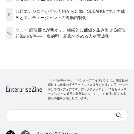
非ITエンジニアが月10万円から始動、SUBARUに学ぶ生成
9
AIとマルチエージェントの現場内製化
ソニー 経理部長が明かす、継続的に価値を生み出せる経理
10
組織の条件──「集約型」組織で進める人材育成術
「EnterpriseZine」（エンタープライズジン）は、翔泳社が
運営する企業のIT活用とビジネス成長を支援するITリーダー
向け専門メディアです。データテクノロジー/情報セキュリ
ティ/システム運用の最新動向を中心に、企業ITに関する多
様な情報をお届けしています。
メールバックナンバー