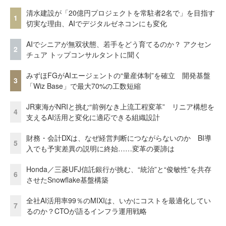
清水建設が「20億円プロジェクトを常駐者2名で」を目指す
1
切実な理由、AIでデジタルゼネコンにも変化
AIでシニアが無双状態、若手をどう育てるのか？ アクセン
2
チュア トップコンサルタントに聞く
みずほFGがAIエージェントの“量産体制”を確立 開発基盤
3
「Wiz Base」で最大70%の工数短縮
JR東海がNRIと挑む“前例なき上流工程変革” リニア構想を
4
支えるAI活用と変化に適応できる組織設計
財務・会計DXは、なぜ経営判断につながらないのか BI導
5
入でも予実差異の説明に終始……変革の要諦は
Honda／三菱UFJ信託銀行が挑む、“統治”と“俊敏性”を共存
6
させたSnowflake基盤構築
全社AI活用率99％のMIXIは、いかにコストを最適化してい
7
るのか？CTOが語るインフラ運用戦略