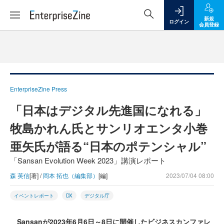
新規
ログイン
会員登録
EnterpriseZine Press
「日本はデジタル先進国になれる」
牧島かれん氏とサンリオエンタ小巻
亜矢氏が語る“日本のポテンシャル”
「Sansan Evolution Week 2023」講演レポート
森 英信
[著] /
岡本 拓也（編集部）
[編]
2023/07/04 08:00
イベントレポート
DX
デジタル庁
Sansanが2023年6月6日～8日に開催したビジネスカンファレ