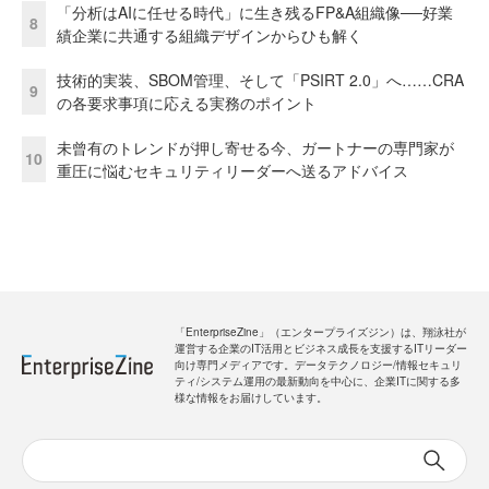
「分析はAIに任せる時代」に生き残るFP&A組織像──好業
8
績企業に共通する組織デザインからひも解く
技術的実装、SBOM管理、そして「PSIRT 2.0」へ……CRA
9
の各要求事項に応える実務のポイント
未曾有のトレンドが押し寄せる今、ガートナーの専門家が
10
重圧に悩むセキュリティリーダーへ送るアドバイス
「EnterpriseZine」（エンタープライズジン）は、翔泳社が
運営する企業のIT活用とビジネス成長を支援するITリーダー
向け専門メディアです。データテクノロジー/情報セキュリ
ティ/システム運用の最新動向を中心に、企業ITに関する多
様な情報をお届けしています。