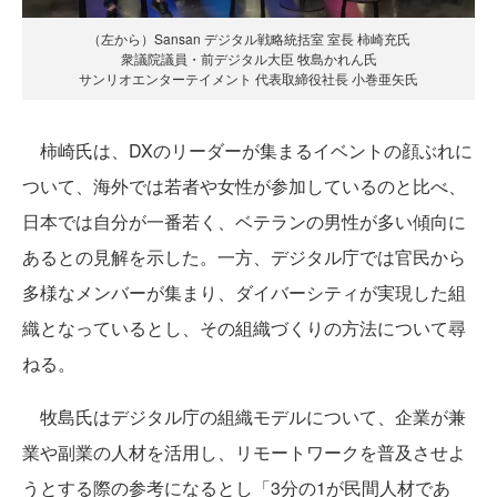
（左から）Sansan デジタル戦略統括室 室長 柿崎充氏
衆議院議員・前デジタル大臣 牧島かれん氏
サンリオエンターテイメント 代表取締役社長 小巻亜矢氏
柿崎氏は、DXのリーダーが集まるイベントの顔ぶれに
ついて、海外では若者や女性が参加しているのと比べ、
日本では自分が一番若く、ベテランの男性が多い傾向に
あるとの見解を示した。一方、デジタル庁では官民から
多様なメンバーが集まり、ダイバーシティが実現した組
織となっているとし、その組織づくりの方法について尋
ねる。
牧島氏はデジタル庁の組織モデルについて、企業が兼
業や副業の人材を活用し、リモートワークを普及させよ
うとする際の参考になるとし「3分の1が民間人材であ