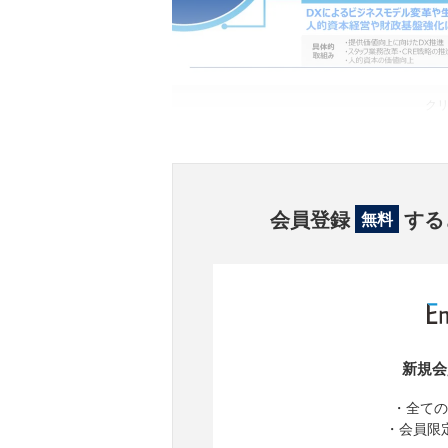
ク
会員登録
する
無料
新規会
・全ての
・会員限