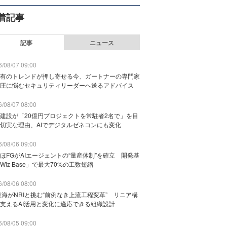
着記事
記事
ニュース
/08/07 09:00
有のトレンドが押し寄せる今、ガートナーの専門家
圧に悩むセキュリティリーダーへ送るアドバイス
/08/07 08:00
建設が「20億円プロジェクトを常駐者2名で」を目
切実な理由、AIでデジタルゼネコンにも変化
/08/06 09:00
ほFGがAIエージェントの“量産体制”を確立 開発基
Wiz Base」で最大70%の工数短縮
/08/06 08:00
東海がNRIと挑む“前例なき上流工程変革” リニア構
支えるAI活用と変化に適応できる組織設計
/08/05 09:00