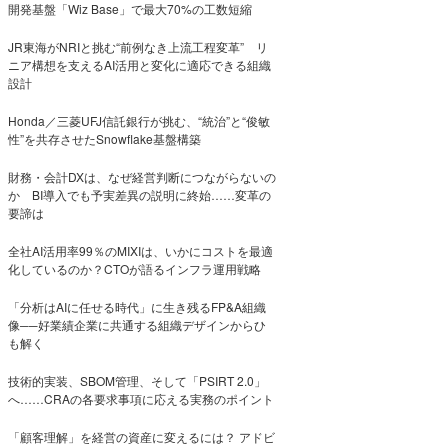
開発基盤「Wiz Base」で最大70%の工数短縮
JR東海がNRIと挑む“前例なき上流工程変革” リ
ニア構想を支えるAI活用と変化に適応できる組織
設計
Honda／三菱UFJ信託銀行が挑む、“統治”と“俊敏
性”を共存させたSnowflake基盤構築
財務・会計DXは、なぜ経営判断につながらないの
か BI導入でも予実差異の説明に終始……変革の
要諦は
全社AI活用率99％のMIXIは、いかにコストを最適
化しているのか？CTOが語るインフラ運用戦略
「分析はAIに任せる時代」に生き残るFP&A組織
像──好業績企業に共通する組織デザインからひ
も解く
技術的実装、SBOM管理、そして「PSIRT 2.0」
へ……CRAの各要求事項に応える実務のポイント
「顧客理解」を経営の資産に変えるには？ アドビ