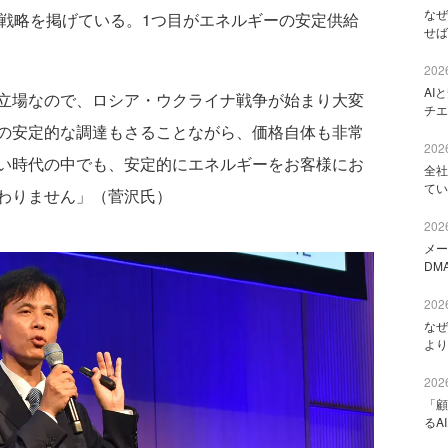
なぜ
要戦略を掲げている。1つ目がエネルギーの安定供給
せば
2026
AI
立場なので、ロシア・ウクライナ戦争が始まり大変
チエ
の安定的な調達もさることながら、価格自体も非常
2026
い時代の中でも、安定的にエネルギーをお客様にお
全社
てい
わりません」（菅沢氏）
2026
メー
DM
2026
なぜ
より
2026
「顧
るA