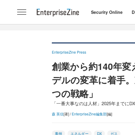
Security Online
D
EnterpriseZine Press
創業から約140年
デルの変革に着手。
つの戦略」
「一番大事なのは人材」2025年までにDX
森 英信
[著] /
EnterpriseZine編集部
[編]
事例
エネルギー
DX
ガス