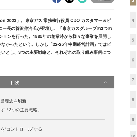
4
ction 2023」。東京ガス 常務執行役員 CDO カスタマー＆ビ
ニー長の菅沢伸浩氏が登壇し、「東京ガスグループの3つの
ションを行った。1885年の創業時から様々な事業を展開し
5
なかったという。しかし「22-25年中期経営計画」ではビ
たいとし、3つの主要戦略と、それぞれの取り組み事例につ
6
7
目次
8
経営理念を刷新
す「3つの主要戦略」
9
を“コントロール”する
10