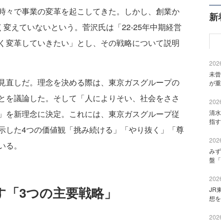
時々で事業の変革を起こしてきた。しかし、創業か
新
く変えていないという。菅沢氏は「22-25年中期経営
く変革していきたい」とし、その戦略について説明
2026
未曾
見直しだ。理念を決める際は、東京ガスグループの
が重
とを議論した。そして「人によりそい、社会をささ
2026
」を新理念に決定。これには、東京ガスグループ従
清水
指す
示した4つの価値観「挑み続ける」「やり抜く」「尊
2026
ている。
みず
盤「
2026
す「3つの主要戦略」
JR
想を
2026