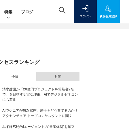
特集
ブログ
ログイン
新規
会員登録
クセスランキング
今日
月間
清水建設が「20億円プロジェクトを常駐者2名
で」を目指す切実な理由、AIでデジタルゼネコン
にも変化
AIでシニアが無双状態、若手をどう育てるのか？
アクセンチュア トップコンサルタントに聞く
みずほFGがAIエージェントの“量産体制”を確立