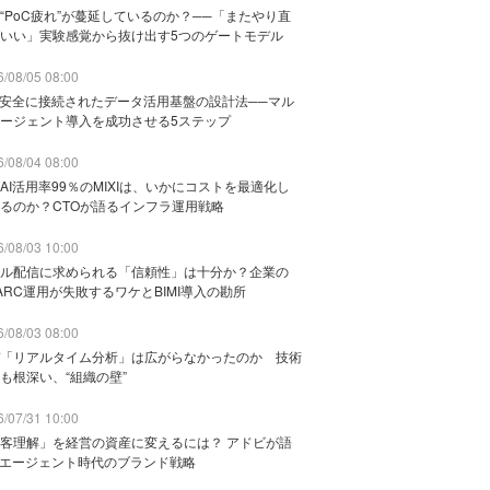
“PoC疲れ”が蔓延しているのか？──「またやり直
いい」実験感覚から抜け出す5つのゲートモデル
/08/05 08:00
と安全に接続されたデータ活用基盤の設計法──マル
ージェント導入を成功させる5ステップ
/08/04 08:00
AI活用率99％のMIXIは、いかにコストを最適化し
るのか？CTOが語るインフラ運用戦略
/08/03 10:00
ル配信に求められる「信頼性」は十分か？企業の
ARC運用が失敗するワケとBIMI導入の勘所
/08/03 08:00
「リアルタイム分析」は広がらなかったのか 技術
も根深い、“組織の壁”
/07/31 10:00
客理解」を経営の資産に変えるには？ アドビが語
Iエージェント時代のブランド戦略