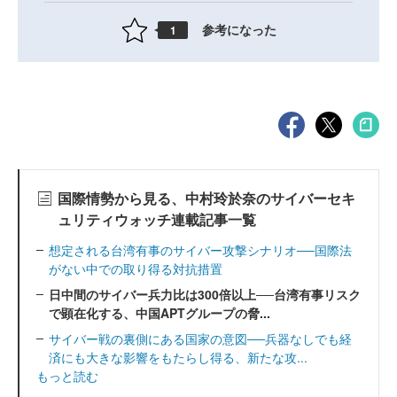
参考になった
1
国際情勢から見る、中村玲於奈のサイバーセキ
ュリティウォッチ連載記事一覧
想定される台湾有事のサイバー攻撃シナリオ──国際法
がない中での取り得る対抗措置
日中間のサイバー兵力比は300倍以上──台湾有事リスク
で顕在化する、中国APTグループの脅...
サイバー戦の裏側にある国家の意図──兵器なしでも経
済にも大きな影響をもたらし得る、新たな攻...
もっと読む