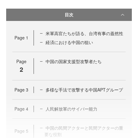
目次
米軍高官たちが語る、台湾有事の蓋然性
Page
1
経済における中国の狙い
Page
中国の国家支援型攻撃者たち
2
Page
3
多様な手法で攻撃する中国APTグループ
Page
4
人民解放軍のサイバー能力
中国の民間アクターと民間アクターの重
Page
5
要な役割