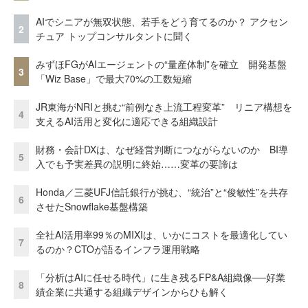
AIでシニアが無双状態、若手をどう育てるのか？ アクセン
2
チュア トップコンサルタントに聞く
みずほFGがAIエージェントの“量産体制”を確立 開発基盤
3
「Wiz Base」で最大70%の工数短縮
JR東海がNRIと挑む“前例なき上流工程変革” リニア構想を
4
支えるAI活用と変化に適応できる組織設計
財務・会計DXは、なぜ経営判断につながらないのか BI導
5
入でも予実差異の説明に終始……変革の要諦は
Honda／三菱UFJ信託銀行が挑む、“統治”と“俊敏性”を共存
6
させたSnowflake基盤構築
全社AI活用率99％のMIXIは、いかにコストを最適化してい
7
るのか？CTOが語るインフラ運用戦略
「分析はAIに任せる時代」に生き残るFP&A組織像──好業
8
績企業に共通する組織デザインからひも解く