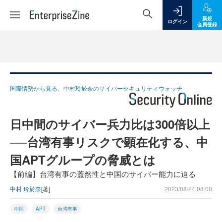
新規
ログイン
会員登録
国際情勢から見る、中村玲於奈のサイバーセキュリティウォッチ
日中間のサイバー兵力比は300倍以上
──台湾有事リスクで顕在化する、中
国APTグループの脅威とは
【前編】台湾有事の蓋然性と中国のサイバー能力に迫る
中村 玲於奈
[著]
2023/08/24 08:00
中国
APT
台湾有事