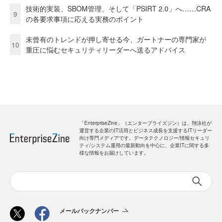
技術的実装、SBOM管理、そして「PSIRT 2.0」へ……CRA
9
の各要求事項に応える実務のポイント
未曾有のトレンドが押し寄せる今、ガートナーの専門家が
10
重圧に悩むセキュリティリーダーへ送るアドバイス
「EnterpriseZine」（エンタープライズジン）は、翔泳社が
運営する企業のIT活用とビジネス成長を支援するITリーダー
向け専門メディアです。データテクノロジー/情報セキュリ
ティ/システム運用の最新動向を中心に、企業ITに関する多
様な情報をお届けしています。
メールバックナンバー