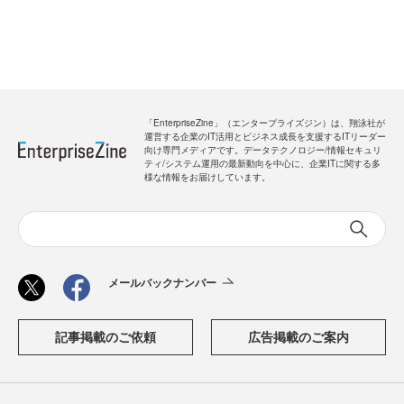
「EnterpriseZine」（エンタープライズジン）は、翔泳社が
運営する企業のIT活用とビジネス成長を支援するITリーダー
向け専門メディアです。データテクノロジー/情報セキュリ
ティ/システム運用の最新動向を中心に、企業ITに関する多
様な情報をお届けしています。
メールバックナンバー
記事掲載のご依頼
広告掲載のご案内