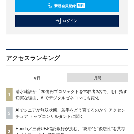
新規会員登録
無料
ログイン
アクセスランキング
今日
月間
清水建設が「20億円プロジェクトを常駐者2名で」を目指す
1
切実な理由、AIでデジタルゼネコンにも変化
AIでシニアが無双状態、若手をどう育てるのか？ アクセン
2
チュア トップコンサルタントに聞く
Honda／三菱UFJ信託銀行が挑む、“統治”と“俊敏性”を共存
3