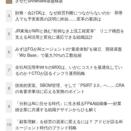
させたSnowflake基盤構築
財務・会計DXは、なぜ経営判断につながらないのか BI導
4
入でも予実差異の説明に終始……変革の要諦は
JR東海がNRIと挑む“前例なき上流工程変革” リニア構想を
5
支えるAI活用と変化に適応できる組織設計
みずほFGがAIエージェントの“量産体制”を確立 開発基盤
6
「Wiz Base」で最大70%の工数短縮
全社AI活用率99％のMIXIは、いかにコストを最適化してい
7
るのか？CTOが語るインフラ運用戦略
技術的実装、SBOM管理、そして「PSIRT 2.0」へ……CRA
8
の各要求事項に応える実務のポイント
「分析はAIに任せる時代」に生き残るFP&A組織像──好業
9
績企業に共通する組織デザインからひも解く
「顧客理解」を経営の資産に変えるには？ アドビが語るAI
10
エージェント時代のブランド戦略