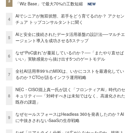
3
「Wiz Base」で最大70%の工数短縮
NEW
AIでシニアが無双状態、若手をどう育てるのか？ アクセン
4
チュア トップコンサルタントに聞く
AIと安全に接続されたデータ活用基盤の設計法──マルチエ
5
ージェント導入を成功させる5ステップ
なぜ“PoC疲れ”が蔓延しているのか？──「またやり直せば
6
いい」実験感覚から抜け出す5つのゲートモデル
全社AI活用率99％のMIXIは、いかにコストを最適化してい
7
るのか？CTOが語るインフラ運用戦略
NEC・CISO淵上真一氏が説く「フロンティアAI」時代のセ
8
キュリティ──「対峙すべきは未知ではなく、高速化された
既存の課題」
なぜセールスフォースはHeadless 360を発表したのか？AI
9
に中抜きされないSaaSの生存戦略
なぜ「リアルタイム分析」は広がらなかったのか 技術よ