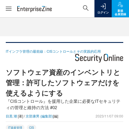
新規
ログイン
会員登録
ITインフラ管理の最前線：CISコントロールとその実践的応用
ソフトウェア資産のインベントリと
管理：許可したソフトウェアだけを
使えるようにする
『CISコントロール』を援用した企業に必要なITセキュリテ
ィの管理と維持の方法 #02
目黒 潮
[著] /
京部康男 (編集部)
[編]
2023/11/07 09:00
IT資産管理
CIS