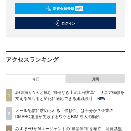
新規会員登録
無料
ログイン
アクセスランキング
今日
月間
JR東海がNRIと挑む“前例なき上流工程変革” リニア構想を
1
支えるAI活用と変化に適応できる組織設計
NEW
メール配信に求められる「信頼性」は十分か？企業の
2
DMARC運用が失敗するワケとBIMI導入の勘所
みずほFGがAIエージェントの“量産体制”を確立 開発基盤