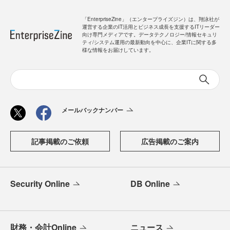
「EnterpriseZine」（エンタープライズジン）は、翔泳社が
運営する企業のIT活用とビジネス成長を支援するITリーダー
向け専門メディアです。データテクノロジー/情報セキュリ
ティ/システム運用の最新動向を中心に、企業ITに関する多
様な情報をお届けしています。
メールバックナンバー
記事掲載のご依頼
広告掲載のご案内
Security Online
DB Online
財務・会計Online
ニュース