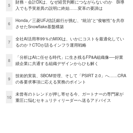
財務・会計DXは、なぜ経営判断につながらないのか BI導
5
入でも予実差異の説明に終始……変革の要諦は
Honda／三菱UFJ信託銀行が挑む、“統治”と“俊敏性”を共存
6
させたSnowflake基盤構築
全社AI活用率99％のMIXIは、いかにコストを最適化してい
7
るのか？CTOが語るインフラ運用戦略
「分析はAIに任せる時代」に生き残るFP&A組織像──好業
8
績企業に共通する組織デザインからひも解く
技術的実装、SBOM管理、そして「PSIRT 2.0」へ……CRA
9
の各要求事項に応える実務のポイント
未曾有のトレンドが押し寄せる今、ガートナーの専門家が
10
重圧に悩むセキュリティリーダーへ送るアドバイス