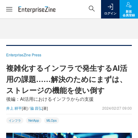
新規
ログイン
会員登録
EnterpriseZine Press
複雑化するインフラで発生するAI活
用の課題……解決のためにまずは、
ストレージの機能を使い倒す
後編：AI活用におけるインフラからの支援
井上 耕平
[著] /
脇 昌弘
[著]
2024/02/27 09:00
インフラ
NetApp
MLOps