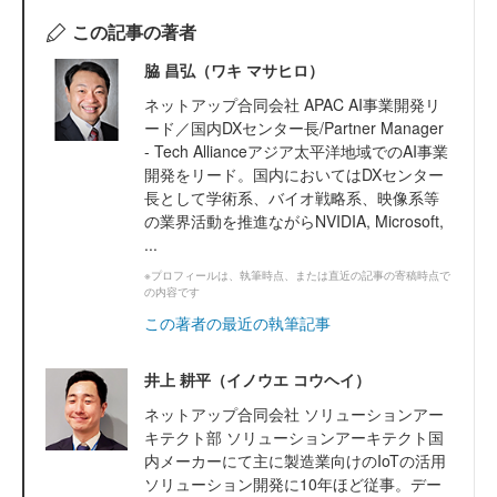
この記事の著者
脇 昌弘（ワキ マサヒロ）
ネットアップ合同会社 APAC AI事業開発リ
ード／国内DXセンター長/Partner Manager
- Tech Allianceアジア太平洋地域でのAI事業
開発をリード。国内においてはDXセンター
長として学術系、バイオ戦略系、映像系等
の業界活動を推進ながらNVIDIA, Microsoft,
...
※プロフィールは、執筆時点、または直近の記事の寄稿時点で
の内容です
この著者の最近の執筆記事
井上 耕平（イノウエ コウヘイ）
ネットアップ合同会社 ソリューションアー
キテクト部 ソリューションアーキテクト国
内メーカーにて主に製造業向けのIoTの活用
ソリューション開発に10年ほど従事。デー