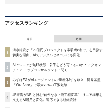
アクセスランキング
今日
月間
清水建設が「20億円プロジェクトを常駐者2名で」を目指す
1
切実な理由、AIでデジタルゼネコンにも変化
AIでシニアが無双状態、若手をどう育てるのか？ アクセン
2
チュア トップコンサルタントに聞く
みずほFGがAIエージェントの“量産体制”を確立 開発基盤
3
「Wiz Base」で最大70%の工数短縮
JR東海がNRIと挑む“前例なき上流工程変革” リニア構想を
4
支えるAI活用と変化に適応できる組織設計