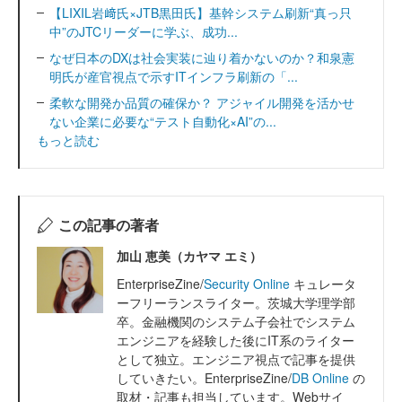
【LIXIL岩﨑氏×JTB黒田氏】基幹システム刷新“真っ只
中”のJTCリーダーに学ぶ、成功...
なぜ日本のDXは社会実装に辿り着かないのか？和泉憲
明氏が産官視点で示すITインフラ刷新の「...
柔軟な開発か品質の確保か？ アジャイル開発を活かせ
ない企業に必要な“テスト自動化×AI”の...
もっと読む
この記事の著者
加山 恵美（カヤマ エミ）
EnterpriseZine/
Security Online
キュレータ
ーフリーランスライター。茨城大学理学部
卒。金融機関のシステム子会社でシステム
エンジニアを経験した後にIT系のライター
として独立。エンジニア視点で記事を提供
していきたい。EnterpriseZine/
DB Online
の
取材・記事も担当しています。Webサイ