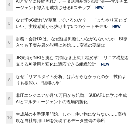
AIと安全に接続されたデータ活用基盤の設計法──マルチエ
4
ージェント導入を成功させる5ステップ
NEW
なぜ“PoC疲れ”が蔓延しているのか？──「またやり直せば
5
いい」実験感覚から抜け出す5つのゲートモデル
NEW
財務・会計DXは、なぜ経営判断につながらないのか BI導
6
入でも予実差異の説明に終始……変革の要諦は
JR東海がNRIと挑む“前例なき上流工程変革” リニア構想を
7
支えるAI活用と変化に適応できる組織設計
NEW
なぜ「リアルタイム分析」は広がらなかったのか 技術よ
8
りも根深い、“組織の壁”
非ITエンジニアが月10万円から始動、SUBARUに学ぶ生成
9
AIとマルチエージェントの現場内製化
生成AIの本番運用開始、しかし使い物にならない……高精
10
度な自社専用LLMを実現するデータ整備の勘所