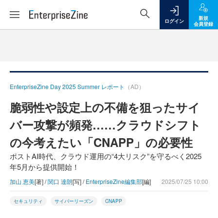
新規
ログイン
会員登録
EnterpriseZine Day 2025 Summer レポート
（AD）
脆弱性や設定上の不備を狙ったサイ
バー攻撃が頻発……クラウドシフト
の今考えたい「CNAPP」の必要性
ポストAI時代、クラウド運用の“4大リスク”を守るべく2025
年5月から提供開始！
加山 恵美
[著] /
関口 達朗
[写] /
EnterpriseZine編集部
[編]
2025/07/25 10:00
セキュリティ
サイバーリーズン
CNAPP