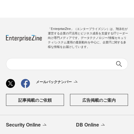
「EnterpriseZine」（エンタープライズジン）は、翔泳社が
運営する企業のIT活用とビジネス成長を支援するITリーダー
向け専門メディアです。データテクノロジー/情報セキュリ
ティ/システム運用の最新動向を中心に、企業ITに関する多
様な情報をお届けしています。
メールバックナンバー
記事掲載のご依頼
広告掲載のご案内
Security Online
DB Online