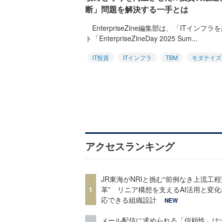
断」問題を解決する一手とは
EnterpriseZine編集部は、「ITイ
ト「EnterpriseZineDay 2025 Sum...
IT投資
ITインフラ
TBM
モダナイズ
アクセスランキング
JR東海がNRIと挑む“前例なき上流工程
1
革” リニア構想を支えるAI活用と変
応できる組織設計
NEW
メール配信に求められる「信頼性」は