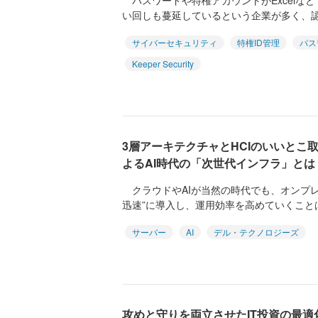
パスワードや特権アカウントがExcelな
い回しも蔓延しているという企業が多く、認
サイバーセキュリティ
特権ID管理
パス
Keeper Security
3層アーキテクチャとHCIのいいとこ
よるAI時代の「次世代インフラ」とは
クラウドやAIが当然の時代でも、オンプレ
迅速”に導入し、運用効率を高めていくことは
サーバー
AI
デル・テクノロジーズ
攻めと守りを両立させたIT投資の最適