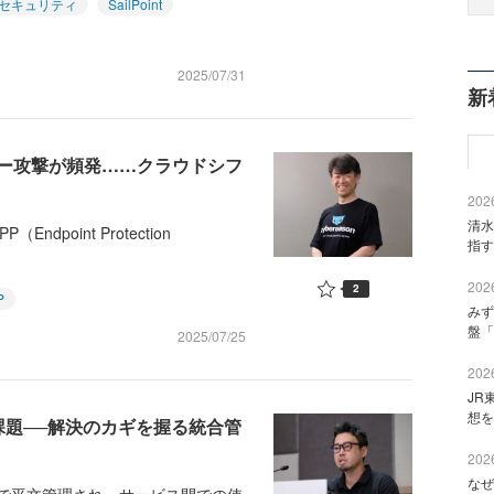
セキュリティ
SailPoint
2025/07/31
新
ー攻撃が頻発……クラウドシフ
2026
清水
oint Protection
指す
2026
2
P
みず
盤「
2025/07/25
2026
JR
想を
課題──解決のカギを握る統合管
2026
なぜ