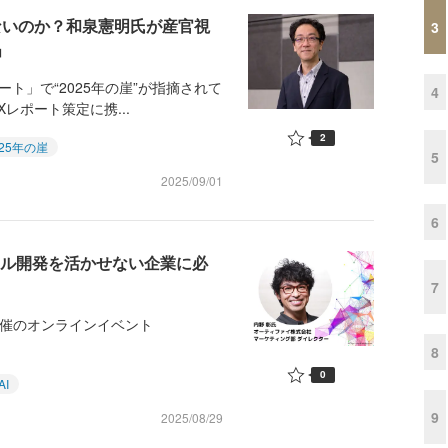
ないのか？和泉憲明氏が産官視
3
」
ト」で“2025年の崖”が指摘されて
4
レポート策定に携...
2
025年の崖
5
2025/09/01
6
イル開発を活かせない企業に必
7
編集部主催のオンラインイベント
8
0
AI
9
2025/08/29