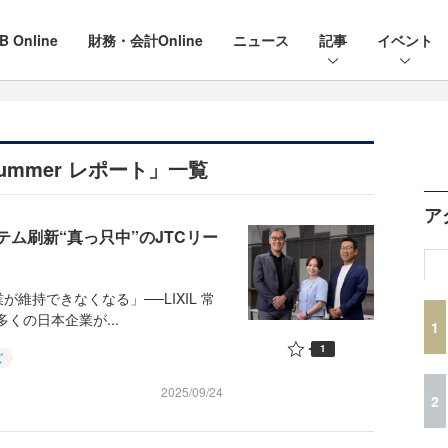
B Online
財務・会計Online
ニュース
記事
イベント
25 Summer レポート」一覧
ア
ステム刷新“真っ只中”のJTCリー
持できなくなる」──LIXIL 常
多くの日本企業が...
1
1
ズ
2025/09/24
2