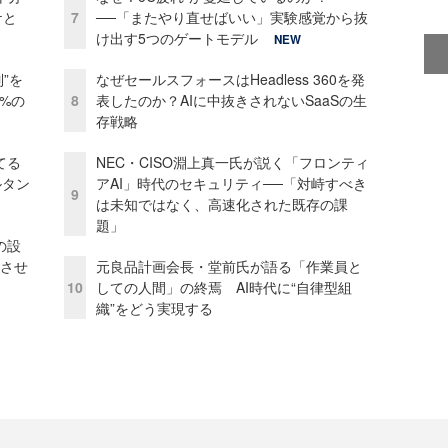
ケと
7
──「またやり直せばいい」実験感覚から抜
け出す5つのゲートモデル
NEW
”を
なぜセールスフォースはHeadless 360を発
0%の
8
表したのか？AIに中抜きされないSaaSの生
存戦略
てる
NEC・CISO淵上真一氏が説く「フロンティ
ルタン
アAI」時代のセキュリティ──「対峙すべき
9
は未知ではなく、高速化された既存の課
題」
の設
功させ
元良品計画会長・堂前氏が語る「作業員と
10
しての人間」の終焉 AI時代に“自律型組
織”をどう実現する