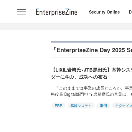
Security Online
D
「EnterpriseZine Day 20
【LIXIL岩﨑氏×JTB黒田氏】基幹シ
ダーに学ぶ、成功への布石
「このままでは事業の成長どころか、事業が維
務役員 Digital部門担当 岩﨑磨氏の言葉は、
ERP
基幹システム
事例
モダナイ