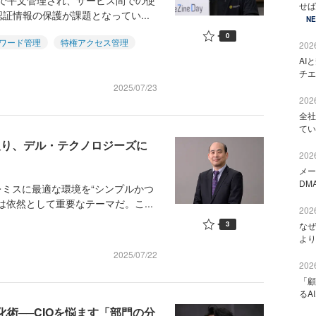
どで平文管理され、サービス間での使
せば
証情報の保護が課題となってい...
N
0
ワード管理
特権アクセス管理
2026
AI
チエ
2025/07/23
2026
全社
てい
取り、デル・テクノロジーズに
2026
メー
DM
ミスに最適な環境を“シンプルかつ
依然として重要なテーマだ。こ...
2026
3
なぜ
より
2025/07/22
2026
「顧
るA
化術──CIOを悩ます「部門の分