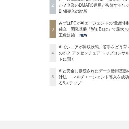
2
か？企業のDMARC運用が失敗するワ
BIMI導入の勘所
みずほFGがAIエージェントの“量産体制
3
確立 開発基盤「Wiz Base」で最大7
工数短縮
NEW
AIでシニアが無双状態、若手をどう育
4
のか？ アクセンチュア トップコンサ
トに聞く
AIと安全に接続されたデータ活用基盤
5
計法──マルチエージェント導入を成
る5ステップ