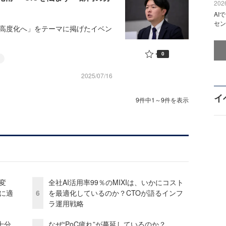
2026
AI
セン
ンフラを高度化へ」をテーマに掲げたイベン
0
2025/07/16
イ
9件中1～9件を表示
変
全社AI活用率99％のMIXIは、いかにコスト
化に適
6
を最適化しているのか？CTOが語るインフ
ラ運用戦略
十分
なぜ“PoC疲れ”が蔓延しているのか？