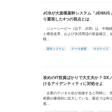
JCBが大規模基幹システム「JENIU
り重視した4つの視点とは
ジェーシービー（以下、JCB）は、中期
と構造改革、および決済周辺の収益確立」
模...
基幹システム
データ連携
モダナイズ
攻めのIT投資ばかりで大丈夫か？ DX
けるアイデンティティに対処せよ
企業のデジタル化が加速すると同時に、管
範囲が爆発的に拡大している。最近ではAI
進...