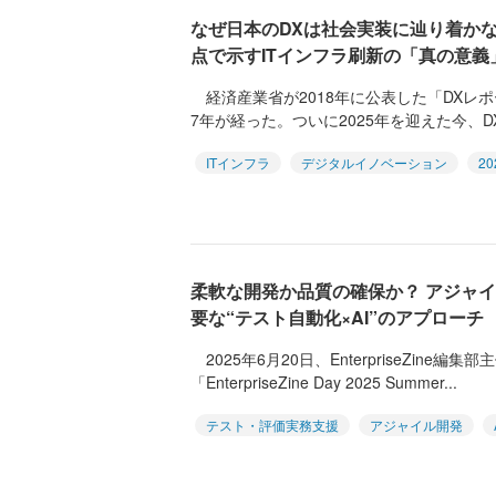
なぜ日本のDXは社会実装に辿り着か
点で示すITインフラ刷新の「真の意義
経済産業省が2018年に公表した「DXレポー
7年が経った。ついに2025年を迎えた今、DX
ITインフラ
デジタルイノベーション
2
柔軟な開発か品質の確保か？ アジャ
要な“テスト自動化×AI”のアプローチ
2025年6月20日、EnterpriseZine
「EnterpriseZine Day 2025 Summer...
テスト・評価実務支援
アジャイル開発