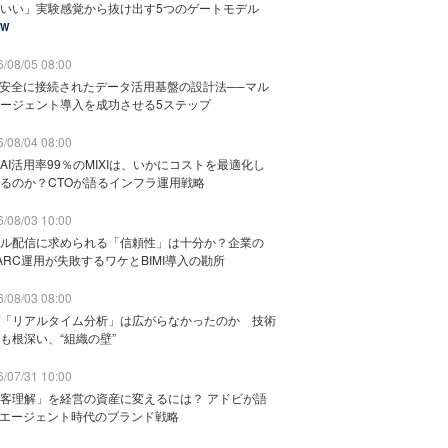
いい」実験感覚から抜け出す5つのゲートモデル
EW
/08/05 08:00
と安全に接続されたデータ活用基盤の設計法──マル
ージェント導入を成功させる5ステップ
/08/04 08:00
AI活用率99％のMIXIは、いかにコストを最適化し
るのか？CTOが語るインフラ運用戦略
/08/03 10:00
ル配信に求められる「信頼性」は十分か？企業の
ARC運用が失敗するワケとBIMI導入の勘所
/08/03 08:00
「リアルタイム分析」は広がらなかったのか 技術
も根深い、“組織の壁”
/07/31 10:00
客理解」を経営の資産に変えるには？ アドビが語
Iエージェント時代のブランド戦略