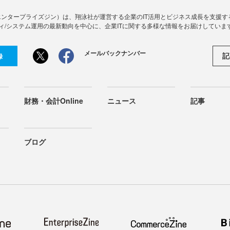
Zine」（エンタープライズジン）は、翔泳社が運営する企業のIT活用とビジネス成長を支
ィ/システム運用の最新動向を中心に、企業ITに関する多様な情報をお届けしていま
メールバックナンバー
記
録
財務・会計Online
ニュース
記事
ブログ