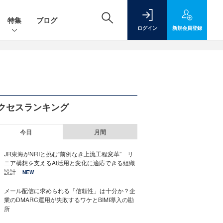
特集
ブログ
ログイン
新規
会員登録
クセスランキング
今日
月間
JR東海がNRIと挑む“前例なき上流工程変革” リ
ニア構想を支えるAI活用と変化に適応できる組織
設計
NEW
メール配信に求められる「信頼性」は十分か？企
業のDMARC運用が失敗するワケとBIMI導入の勘
所