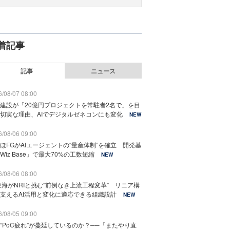
着記事
記事
ニュース
/08/07 08:00
建設が「20億円プロジェクトを常駐者2名で」を目
切実な理由、AIでデジタルゼネコンにも変化
NEW
/08/06 09:00
ほFGがAIエージェントの“量産体制”を確立 開発基
Wiz Base」で最大70%の工数短縮
NEW
/08/06 08:00
東海がNRIと挑む“前例なき上流工程変革” リニア構
支えるAI活用と変化に適応できる組織設計
NEW
/08/05 09:00
“PoC疲れ”が蔓延しているのか？──「またやり直