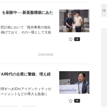
10
S」を刷新中──新基盤構築にあた
経営計画において「既存事業の強化
を掲げており、その一環として大規
4
2025/08/08
／AI時代の企業に警鐘、増え続
理すべきIDやアイデンティティの
エージェントなどの導入も急速に
0