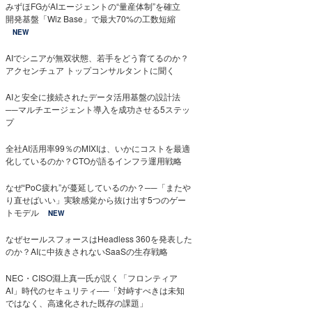
みずほFGがAIエージェントの“量産体制”を確立
開発基盤「Wiz Base」で最大70%の工数短縮
NEW
AIでシニアが無双状態、若手をどう育てるのか？
アクセンチュア トップコンサルタントに聞く
AIと安全に接続されたデータ活用基盤の設計法
──マルチエージェント導入を成功させる5ステッ
プ
全社AI活用率99％のMIXIは、いかにコストを最適
化しているのか？CTOが語るインフラ運用戦略
なぜ“PoC疲れ”が蔓延しているのか？──「またや
り直せばいい」実験感覚から抜け出す5つのゲー
トモデル
NEW
なぜセールスフォースはHeadless 360を発表した
のか？AIに中抜きされないSaaSの生存戦略
NEC・CISO淵上真一氏が説く「フロンティア
AI」時代のセキュリティ──「対峙すべきは未知
ではなく、高速化された既存の課題」