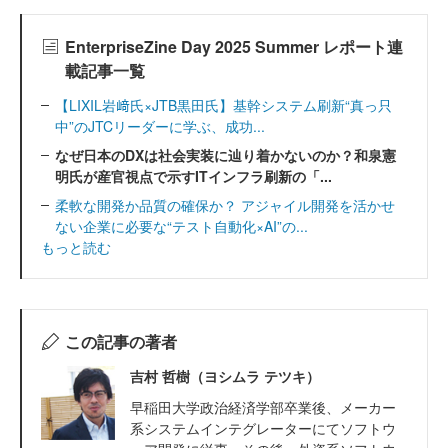
EnterpriseZine Day 2025 Summer レポート連
載記事一覧
【LIXIL岩﨑氏×JTB黒田氏】基幹システム刷新“真っ只
中”のJTCリーダーに学ぶ、成功...
なぜ日本のDXは社会実装に辿り着かないのか？和泉憲
明氏が産官視点で示すITインフラ刷新の「...
柔軟な開発か品質の確保か？ アジャイル開発を活かせ
ない企業に必要な“テスト自動化×AI”の...
もっと読む
この記事の著者
吉村 哲樹（ヨシムラ テツキ）
早稲田大学政治経済学部卒業後、メーカー
系システムインテグレーターにてソフトウ