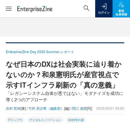
新規
ログイン
会員登録
EnterpriseZine Day 2025 Summer レポート
なぜ日本のDXは社会実装に辿り着か
ないのか？和泉憲明氏が産官視点で
示すITインフラ刷新の「真の意義」
「レガシーシステム自体が悪ではない」モダナイズを成功に
導く2つのアプローチ
吉村 哲樹
[著] /
竹村 美沙希（編集部）
[編] /
関口 達朗
[写]
2025/09/01 09:00
ITインフラ
デジタルイノベーション
2025年の崖