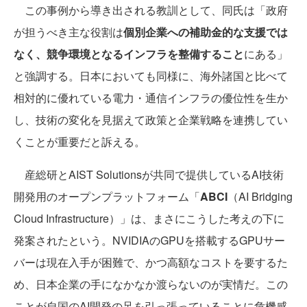
この事例から導き出される教訓として、同氏は「政府
が担うべき主な役割は
個別企業への補助金的な支援では
なく、競争環境となるインフラを整備すること
にある」
と強調する。日本においても同様に、海外諸国と比べて
相対的に優れている電力・通信インフラの優位性を生か
し、技術の変化を見据えて政策と企業戦略を連携してい
くことが重要だと訴える。
産総研とAIST Solutionsが共同で提供しているAI技術
開発用のオープンプラットフォーム「
ABCI
（AI Bridging
Cloud Infrastructure）」は、まさにこうした考えの下に
発案されたという。NVIDIAのGPUを搭載するGPUサー
バーは現在入手が困難で、かつ高額なコストを要するた
め、日本企業の手になかなか渡らないのが実情だ。この
ことが自国のAI開発の足を引っ張っていることに危機感