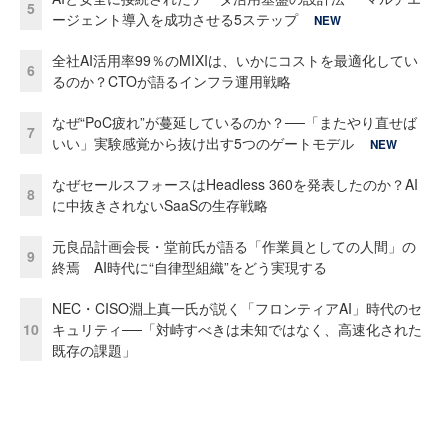
5
ージェント導入を成功させる5ステップ
NEW
全社AI活用率99％のMIXIは、いかにコストを最適化してい
6
るのか？CTOが語るインフラ運用戦略
なぜ“PoC疲れ”が蔓延しているのか？──「またやり直せば
7
いい」実験感覚から抜け出す5つのゲートモデル
NEW
なぜセールスフォースはHeadless 360を発表したのか？AI
8
に中抜きされないSaaSの生存戦略
元良品計画会長・堂前氏が語る「作業員としての人間」の
9
終焉 AI時代に“自律型組織”をどう実現する
NEC・CISO淵上真一氏が説く「フロンティアAI」時代のセ
10
キュリティ──「対峙すべきは未知ではなく、高速化された
既存の課題」