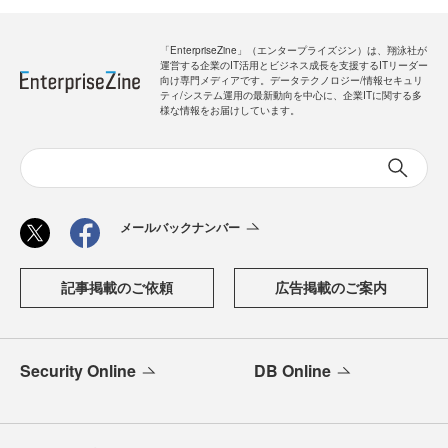
「EnterpriseZine」（エンタープライズジン）は、翔泳社が
運営する企業のIT活用とビジネス成長を支援するITリーダー
向け専門メディアです。データテクノロジー/情報セキュリ
ティ/システム運用の最新動向を中心に、企業ITに関する多
様な情報をお届けしています。
メールバックナンバー
記事掲載のご依頼
広告掲載のご案内
Security Online
DB Online