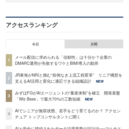
アクセスランキング
今日
月間
メール配信に求められる「信頼性」は十分か？企業の
1
DMARC運用が失敗するワケとBIMI導入の勘所
JR東海がNRIと挑む“前例なき上流工程変革” リニア構想を
2
支えるAI活用と変化に適応できる組織設計
NEW
みずほFGがAIエージェントの“量産体制”を確立 開発基盤
3
「Wiz Base」で最大70%の工数短縮
NEW
AIでシニアが無双状態、若手をどう育てるのか？ アクセン
4
チュア トップコンサルタントに聞く
AIと安全に接続されたデータ活用基盤の設計法──マルチエ