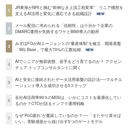
JR東海がNRIと挑む“前例なき上流工程変革” リニア構想を
1
支えるAI活用と変化に適応できる組織設計
NEW
メール配信に求められる「信頼性」は十分か？企業の
2
DMARC運用が失敗するワケとBIMI導入の勘所
みずほFGがAIエージェントの“量産体制”を確立 開発基盤
3
「Wiz Base」で最大70%の工数短縮
NEW
AIでシニアが無双状態、若手をどう育てるのか？ アクセン
4
チュア トップコンサルタントに聞く
AIと安全に接続されたデータ活用基盤の設計法──マルチエ
5
ージェント導入を成功させる5ステップ
全社AI活用率99％のMIXIは、いかにコストを最適化してい
6
るのか？CTOが語るインフラ運用戦略
なぜ“PoC疲れ”が蔓延しているのか？──「またやり直せば
7
いい」実験感覚から抜け出す5つのゲートモデル