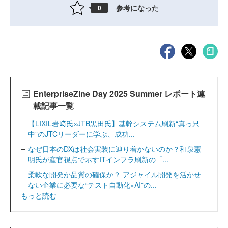
参考になった
0
EnterpriseZine Day 2025 Summer レポート連
載記事一覧
【LIXIL岩﨑氏×JTB黒田氏】基幹システム刷新“真っ只
中”のJTCリーダーに学ぶ、成功...
なぜ日本のDXは社会実装に辿り着かないのか？和泉憲
明氏が産官視点で示すITインフラ刷新の「...
柔軟な開発か品質の確保か？ アジャイル開発を活かせ
ない企業に必要な“テスト自動化×AI”の...
もっと読む