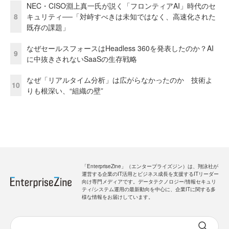
NEC・CISO淵上真一氏が説く「フロンティアAI」時代のセ
8
キュリティ──「対峙すべきは未知ではなく、高速化された
既存の課題」
なぜセールスフォースはHeadless 360を発表したのか？AI
9
に中抜きされないSaaSの生存戦略
なぜ「リアルタイム分析」は広がらなかったのか 技術よ
10
りも根深い、“組織の壁”
「EnterpriseZine」（エンタープライズジン）は、翔泳社が
運営する企業のIT活用とビジネス成長を支援するITリーダー
向け専門メディアです。データテクノロジー/情報セキュリ
ティ/システム運用の最新動向を中心に、企業ITに関する多
様な情報をお届けしています。