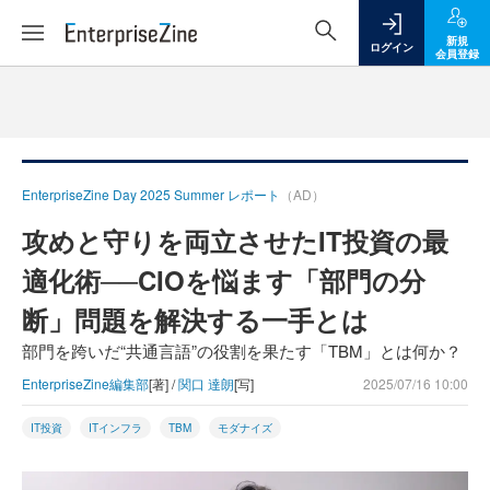
新規
ログイン
会員登録
EnterpriseZine Day 2025 Summer レポート
（AD）
攻めと守りを両立させたIT投資の最
適化術──CIOを悩ます「部門の分
断」問題を解決する一手とは
部門を跨いだ“共通言語”の役割を果たす「TBM」とは何か？
EnterpriseZine編集部
[著] /
関口 達朗
[写]
2025/07/16 10:00
IT投資
ITインフラ
TBM
モダナイズ