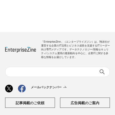
「EnterpriseZine」（エンタープライズジン）は、翔泳社が
運営する企業のIT活用とビジネス成長を支援するITリーダー
向け専門メディアです。データテクノロジー/情報セキュリ
ティ/システム運用の最新動向を中心に、企業ITに関する多
様な情報をお届けしています。
メールバックナンバー
記事掲載のご依頼
広告掲載のご案内