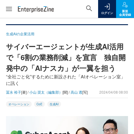
新規
ログイン
会員登録
生成AIの企業活用
サイバーエージェントが生成AI活用
で「6割の業務削減」を宣言 独自開
発中の「AIナスカ」が一翼を担う
“全社ごと化”するために新設された「AIオペレーション室」
に訊く
冨永 裕子
[著] /
小山 奨太（編集部）
[聞] /
高山 透
[写]
2024/04/08 08:00
オペレーション
CoE
生成AI