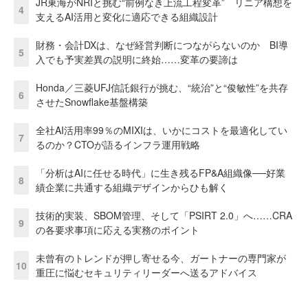
JR東海がNRIと挑む“前例なき上流工程変革” リニア構想を
4
支えるAI活用と変化に適応できる組織設計
財務・会計DXは、なぜ経営判断につながらないのか BI導
5
入でも予実差異の説明に終始……変革の要諦は
Honda／三菱UFJ信託銀行が挑む、“統治”と“俊敏性”を共存
6
させたSnowflake基盤構築
全社AI活用率99％のMIXIは、いかにコストを最適化してい
7
るのか？CTOが語るインフラ運用戦略
「分析はAIに任せる時代」に生き残るFP&A組織像──好業
8
績企業に共通する組織デザインからひも解く
技術的実装、SBOM管理、そして「PSIRT 2.0」へ……CRA
9
の各要求事項に応える実務のポイント
未曾有のトレンドが押し寄せる今、ガートナーの専門家が
10
重圧に悩むセキュリティリーダーへ送るアドバイス