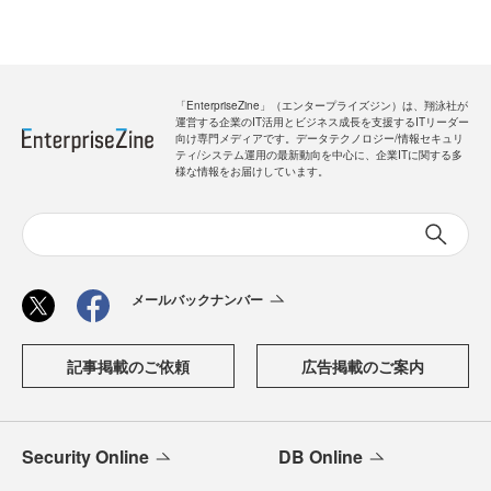
「EnterpriseZine」（エンタープライズジン）は、翔泳社が
運営する企業のIT活用とビジネス成長を支援するITリーダー
向け専門メディアです。データテクノロジー/情報セキュリ
ティ/システム運用の最新動向を中心に、企業ITに関する多
様な情報をお届けしています。
メールバックナンバー
記事掲載のご依頼
広告掲載のご案内
Security Online
DB Online