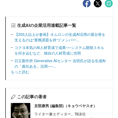
生成AIの企業活用連載記事一覧
【200人以上が参画】オムロンの生成AI活用の屋台骨を
支えるのは“業務課題を持つ”メンバー...
コクヨ本気のAI人材育成で成果──システム開発スキル
を叩き込むなど、独自の人材育成に光明
日立製作所 Generative AIセンター 吉田氏が語る生成AI
の「責任ある」活用──...
もっと読む
この記事の著者
京部康男 (編集部)（キョウベヤスオ）
ライター兼エディター。翔泳社