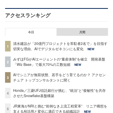
アクセスランキング
今日
月間
清水建設が「20億円プロジェクトを常駐者2名で」を目指す
1
切実な理由、AIでデジタルゼネコンにも変化
NEW
みずほFGがAIエージェントの“量産体制”を確立 開発基盤
2
「Wiz Base」で最大70%の工数短縮
NEW
AIでシニアが無双状態、若手をどう育てるのか？ アクセン
3
チュア トップコンサルタントに聞く
Honda／三菱UFJ信託銀行が挑む、“統治”と“俊敏性”を共存
4
させたSnowflake基盤構築
JR東海がNRIと挑む“前例なき上流工程変革” リニア構想を
5
支えるAI活用と変化に適応できる組織設計
NEW