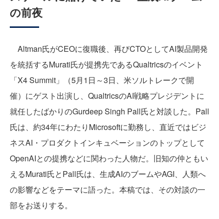
の前夜
Altman氏がCEOに復職後、再びCTOとしてAI製品開発
を統括するMurati氏が提携先であるQualtricsのイベント
「X4 Summit」（5月1日～3日、米ソルトレークで開
催）にゲスト出演し、QualtricsのAI戦略プレジデントに
就任したばかりのGurdeep Singh Pall氏と対談した。Pall
氏は、約34年にわたりMicrosoftに勤務し、直近ではビジ
ネスAI・プロダクトインキュベーションのトップとして
OpenAIとの提携などに関わった人物だ。旧知の仲ともい
えるMurati氏とPall氏は、生成AIのブームやAGI、人類へ
の影響などをテーマに語った。本稿では、その対談の一
部をお送りする。