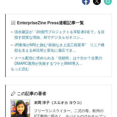
EnterpriseZine Press連載記事一覧
清水建設が「20億円プロジェクトを常駐者2名で」を目
指す切実な理由、AIでデジタルゼネコン...
JR東海がNRIと挑む“前例なき上流工程変革” リニア構
想を支えるAI活用と変化に適応でき...
メール配信に求められる「信頼性」は十分か？企業の
DMARC運用が失敗するワケとBIMI導入...
もっと読む
この記事の著者
末岡 洋子（スエオカ ヨウコ）
フリーランスライター。二児の母。欧州の
ICT事情に明るく、モバイルのほかオープン