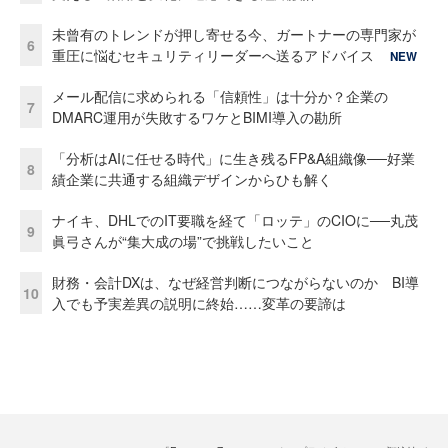
未曾有のトレンドが押し寄せる今、ガートナーの専門家が
6
重圧に悩むセキュリティリーダーへ送るアドバイス
NEW
メール配信に求められる「信頼性」は十分か？企業の
7
DMARC運用が失敗するワケとBIMI導入の勘所
「分析はAIに任せる時代」に生き残るFP&A組織像──好業
8
績企業に共通する組織デザインからひも解く
ナイキ、DHLでのIT要職を経て「ロッテ」のCIOに──丸茂
9
眞弓さんが“集大成の場”で挑戦したいこと
財務・会計DXは、なぜ経営判断につながらないのか BI導
10
入でも予実差異の説明に終始……変革の要諦は