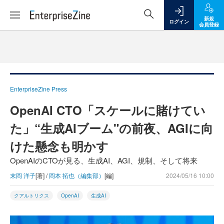
新規
ログイン
会員登録
EnterpriseZine Press
OpenAI CTO「スケールに賭けてい
た」“生成AIブーム"の前夜、AGIに向
けた懸念も明かす
OpenAIのCTOが見る、生成AI、AGI、規制、そして将来
末岡 洋子
[著] /
岡本 拓也（編集部）
[編]
2024/05/16 10:00
クアルトリクス
OpenAI
生成AI