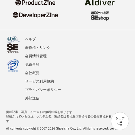
ヘルプ
著作権・リンク
会員情報管理
免責事項
会社概要
サービス利用規約
プライバシーポリシー
外部送信
掲載記事、写真、イラストの無断転載を禁じます。
記載されているロゴ、システム名、製品名は各社及び商標権者の登録商標あるいは商標で
シェア
す。
All contents copyright © 2007-2026 Shoeisha Co., Ltd. All rights reserved. ver.1.5