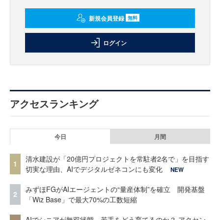
新規会員登録
無料
ログイン
アクセスランキング
今日
月間
清水建設が「20億円プロジェクトを常駐者2名で」を目指す
1
切実な理由、AIでデジタルゼネコンにも変化
NEW
みずほFGがAIエージェントの“量産体制”を確立 開発基盤
2
「Wiz Base」で最大70%の工数短縮
AIでシニアが無双状態、若手をどう育てるのか？ アクセン