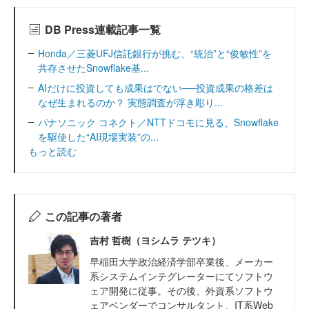
DB Press連載記事一覧
Honda／三菱UFJ信託銀行が挑む、“統治”と“俊敏性”を
共存させたSnowflake基...
AIだけに投資しても成果はでない──投資成果の格差は
なぜ生まれるのか？ 実態調査が浮き彫り...
パナソニック コネクト／NTTドコモに見る、Snowflake
を駆使した“AI現場実装”の...
もっと読む
この記事の著者
吉村 哲樹（ヨシムラ テツキ）
早稲田大学政治経済学部卒業後、メーカー
系システムインテグレーターにてソフトウ
ェア開発に従事。その後、外資系ソフトウ
ェアベンダーでコンサルタント、IT系Web