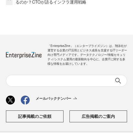
るのか？CTOが語るインフラ運用戦略
「EnterpriseZine」（エンタープライズジン）は、翔泳社が
運営する企業のIT活用とビジネス成長を支援するITリーダー
向け専門メディアです。データテクノロジー/情報セキュリ
ティ/システム運用の最新動向を中心に、企業ITに関する多
様な情報をお届けしています。
メールバックナンバー
記事掲載のご依頼
広告掲載のご案内