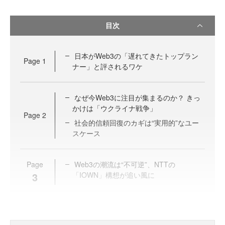
目次
日本がWeb3の「遅れてきたトップラン
Page
1
ナー」と評されるワケ
なぜ今Web3に注目が集まるのか？ きっ
かけは「ウクライナ戦争」
Page
2
社会的信頼回復のカギは“実用的”なユー
スケース
Page
Web3の潮流は“不可逆”、NTTの
3
「IOWN」構想が追い風に