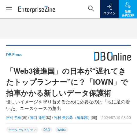
新規
ログイン
会員登録
DB Press
「Web3後進国」の日本が“遅れてき
たトップランナー”に？「IOWN」で
拍車かかる新しいデータ保護術
怪しいイメージを塗り替えるために必要なのは「地に足の着
いた」ユースケースの創出
吉村 哲樹
[著] /
関口 達朗
[写] /
竹村 美沙希（編集部）
[聞]
2024/07/19 08:00
データセキュリティ
DAO
Web3