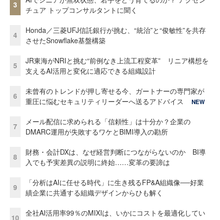
3
チュア トップコンサルタントに聞く
Honda／三菱UFJ信託銀行が挑む、“統治”と“俊敏性”を共存
4
させたSnowflake基盤構築
JR東海がNRIと挑む“前例なき上流工程変革” リニア構想を
5
支えるAI活用と変化に適応できる組織設計
未曾有のトレンドが押し寄せる今、ガートナーの専門家が
6
重圧に悩むセキュリティリーダーへ送るアドバイス
NEW
メール配信に求められる「信頼性」は十分か？企業の
7
DMARC運用が失敗するワケとBIMI導入の勘所
財務・会計DXは、なぜ経営判断につながらないのか BI導
8
入でも予実差異の説明に終始……変革の要諦は
「分析はAIに任せる時代」に生き残るFP&A組織像──好業
9
績企業に共通する組織デザインからひも解く
全社AI活用率99％のMIXIは、いかにコストを最適化してい
10