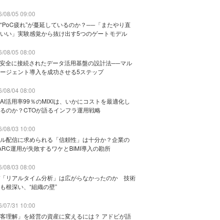
/08/05 09:00
“PoC疲れ”が蔓延しているのか？──「またやり直
いい」実験感覚から抜け出す5つのゲートモデル
/08/05 08:00
と安全に接続されたデータ活用基盤の設計法──マル
ージェント導入を成功させる5ステップ
/08/04 08:00
AI活用率99％のMIXIは、いかにコストを最適化し
るのか？CTOが語るインフラ運用戦略
/08/03 10:00
ル配信に求められる「信頼性」は十分か？企業の
ARC運用が失敗するワケとBIMI導入の勘所
/08/03 08:00
「リアルタイム分析」は広がらなかったのか 技術
も根深い、“組織の壁”
/07/31 10:00
客理解」を経営の資産に変えるには？ アドビが語