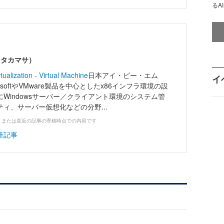
るA
 タカマサ）
tualization - Virtual Machine
日本アイ・ビー・エム
イ
osoftやVMware製品を中心としたx86インフラ環境の設
Windowsサーバー／クライアント環境のシステム管
ィ、サーバー仮想化などの分野...
、または直近の記事の寄稿時点での内容です
筆記事