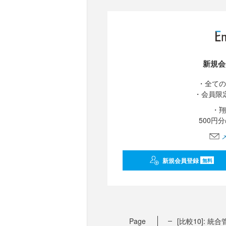
新規会
・全ての
・会員限
・翔
500円
新規会員登録
無料
Page
[比較10]: 統