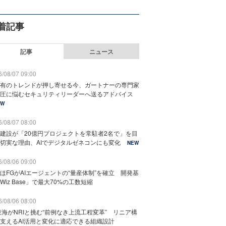
着記事
記事
ニュース
/08/07 09:00
有のトレンドが押し寄せる今、ガートナーの専門家
圧に悩むセキュリティリーダーへ送るアドバイス
EW
/08/07 08:00
建設が「20億円プロジェクトを常駐者2名で」を目
切実な理由、AIでデジタルゼネコンにも変化
NEW
/08/06 09:00
ほFGがAIエージェントの“量産体制”を確立 開発基
Wiz Base」で最大70%の工数短縮
/08/06 08:00
東海がNRIと挑む“前例なき上流工程変革” リニア構
支えるAI活用と変化に適応できる組織設計