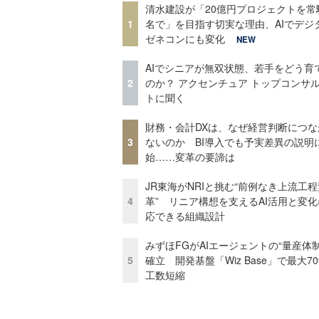
清水建設が「20億円プロジェクトを常
1
名で」を目指す切実な理由、AIでデジ
ゼネコンにも変化
NEW
AIでシニアが無双状態、若手をどう育
2
のか？ アクセンチュア トップコンサ
トに聞く
財務・会計DXは、なぜ経営判断につな
3
ないのか BI導入でも予実差異の説明
始……変革の要諦は
JR東海がNRIと挑む“前例なき上流工程
4
革” リニア構想を支えるAI活用と変
応できる組織設計
みずほFGがAIエージェントの“量産体制
5
確立 開発基盤「Wiz Base」で最大7
工数短縮