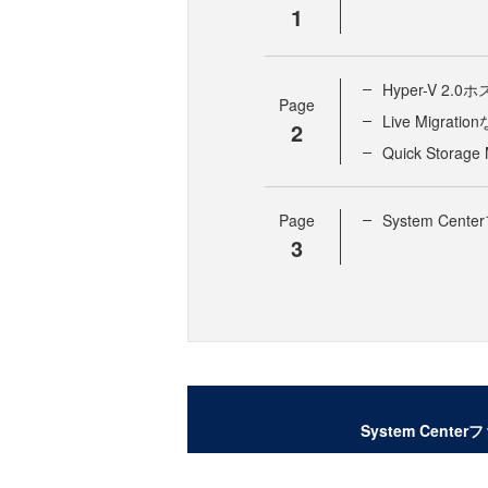
1
Hyper-V 2.
Page
Live Migrat
2
Quick Storag
Page
System Ce
3
System Cen