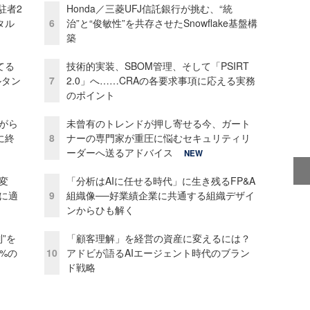
駐者2
Honda／三菱UFJ信託銀行が挑む、“統
タル
6
治”と“俊敏性”を共存させたSnowflake基盤構
築
てる
技術的実装、SBOM管理、そして「PSIRT
ルタン
7
2.0」へ……CRAの各要求事項に応える実務
のポイント
がら
未曾有のトレンドが押し寄せる今、ガート
に終
8
ナーの専門家が重圧に悩むセキュリティリ
ーダーへ送るアドバイス
NEW
変
「分析はAIに任せる時代」に生き残るFP&A
化に適
9
組織像──好業績企業に共通する組織デザイ
ンからひも解く
”を
「顧客理解」を経営の資産に変えるには？
0%の
10
アドビが語るAIエージェント時代のブラン
ド戦略