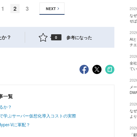
1
2
3
NEXT
2026
なぜ
せば
2026
たか？
参考になった
0
AI
チエ
2026
全社
てい
2026
メー
DM
記事一覧
2026
くるか？
なぜ
タディで学ぶサーバー仮想化導入コストの実際
より
per-Vに軍配？
2026
「顧