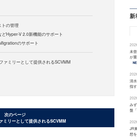
新
0ホストの管理
ionなどHyper-V 2.0新機能のサポート
e Migrationのサポート
2026
未曾
が重
nterファミリーとして提供されるSCVMM
N
2026
清水
指す
2026
みず
盤「
次のページ
terファミリーとして提供されるSCVMM
2026
JR
想を