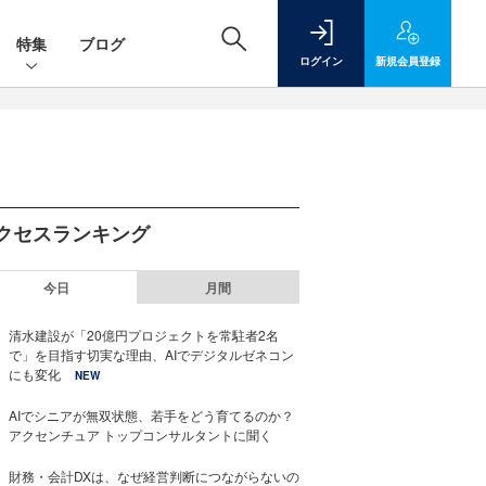
特集
ブログ
ログイン
新規
会員登録
クセスランキング
今日
月間
清水建設が「20億円プロジェクトを常駐者2名
で」を目指す切実な理由、AIでデジタルゼネコン
にも変化
NEW
AIでシニアが無双状態、若手をどう育てるのか？
アクセンチュア トップコンサルタントに聞く
財務・会計DXは、なぜ経営判断につながらないの