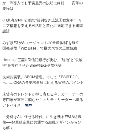
か BI導入でも予実差異の説明に終始……変革の
要諦は
JR東海がNRIと挑む“前例なき上流工程変革” リ
ニア構想を支えるAI活用と変化に適応できる組織
設計
みずほFGがAIエージェントの“量産体制”を確立
開発基盤「Wiz Base」で最大70%の工数短縮
Honda／三菱UFJ信託銀行が挑む、“統治”と“俊敏
性”を共存させたSnowflake基盤構築
技術的実装、SBOM管理、そして「PSIRT 2.0」
へ……CRAの各要求事項に応える実務のポイント
未曾有のトレンドが押し寄せる今、ガートナーの
専門家が重圧に悩むセキュリティリーダーへ送る
アドバイス
NEW
「分析はAIに任せる時代」に生き残るFP&A組織
像──好業績企業に共通する組織デザインからひ
も解く