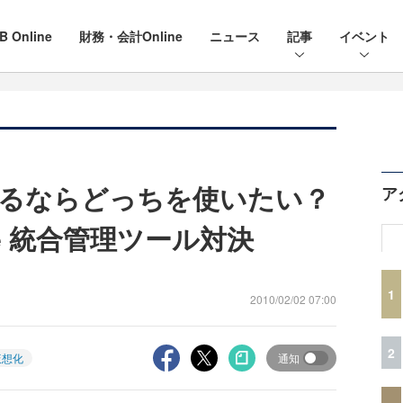
B Online
財務・会計Online
ニュース
記事
イベント
るならどっちを使いたい？
ア
ware 統合管理ツール対決
1
2010/02/02 07:00
2
仮想化
通知