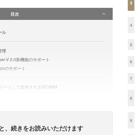
3
目次
4
ール
5
の管理
どHyper-V 2.0新機能のサポート
6
rationのサポート
7
ファミリーとして提供されるSCVMM
8
9
と、
続きをお読みいただけます