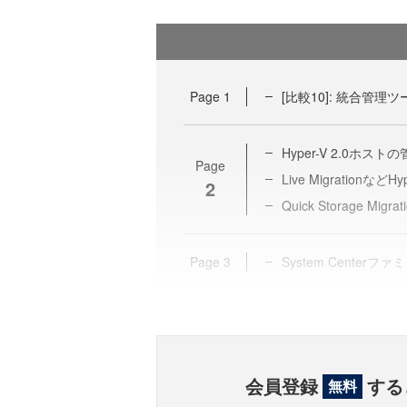
Page
1
[比較10]: 統合管理ツ
Hyper-V 2.0ホスト
Page
Live Migrationな
2
Quick Storage Mig
Page
3
System Center
会員登録
する
無料