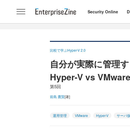
Security Online
D
比較で学ぶHyper-V 2.0
自分が実際に管理す
Hyper-V vs VM
第5回
前島 鷹賢
[著]
運用管理
VMware
Hyper-V
サーバ