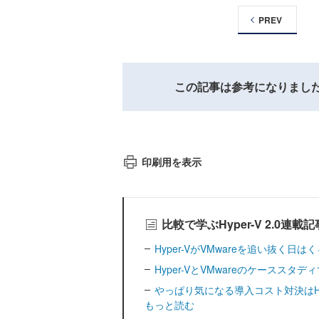
PREV
この記事は参考になりまし
印刷用を表示
比較で学ぶHyper-V 2.0連載
Hyper-VがVMwareを追い抜く日は
Hyper-VとVMwareのケースス
やっぱり気になる導入コスト対決はHy
もっと読む