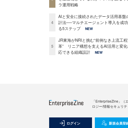
ラ運用戦略
AIと安全に接続されたデータ活用基盤
4
計法──マルチエージェント導入を成
る5ステップ
NEW
JR東海がNRIと挑む“前例なき上流工程
5
革” リニア構想を支えるAI活用と変
応できる組織設計
NEW
「Enterprise
ロジー/情報セキュリテ
ログイン
新規会員登