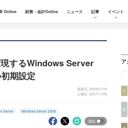
B Online
財務・会計Online
ニュース
記事
イベント
るWindows Server
ア
reの初期設定
更新日: 2009/01/16
1
公開日: 2007/11/09
2
s Server
Windows Server 2008
通知
3