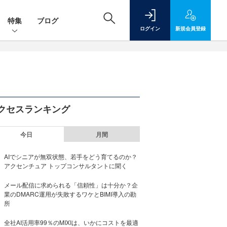
特集
ブログ
ログイン
新規
会員登録
クセスランキング
今日
月間
AIでシニアが無双状態、若手をどう育てるのか？
アクセンチュア トップコンサルタントに聞く
メール配信に求められる「信頼性」は十分か？企
業のDMARC運用が失敗するワケとBIMI導入の勘
所
全社AI活用率99％のMIXIは、いかにコストを最適