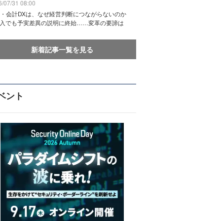
/07/31 08:00
務・会計DXは、なぜ経営判断につながらないのか
導入でも予実差異の説明に終始……変革の要諦は
新着記事一覧を見る
ベント