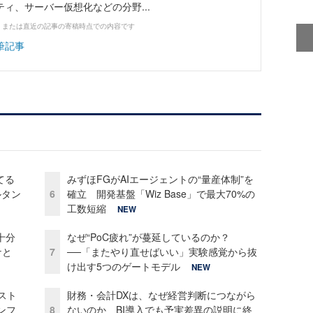
ィ、サーバー仮想化などの分野...
、または直近の記事の寄稿時点での内容です
筆記事
てる
みずほFGがAIエージェントの“量産体制”を
ルタン
6
確立 開発基盤「Wiz Base」で最大70%の
工数短縮
NEW
十分
なぜ“PoC疲れ”が蔓延しているのか？
ケと
7
──「またやり直せばいい」実験感覚から抜
け出す5つのゲートモデル
NEW
コスト
財務・会計DXは、なぜ経営判断につながら
ンフ
8
ないのか BI導入でも予実差異の説明に終