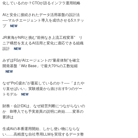
化しているのか？CTOが語るインフラ運用戦略
AIと安全に接続されたデータ活用基盤の設計法
──マルチエージェント導入を成功させる5ステッ
プ
NEW
JR東海がNRIと挑む“前例なき上流工程変革” リ
ニア構想を支えるAI活用と変化に適応できる組織
設計
NEW
みずほFGがAIエージェントの“量産体制”を確立
開発基盤「Wiz Base」で最大70%の工数短縮
NEW
なぜ“PoC疲れ”が蔓延しているのか？──「またや
り直せばいい」実験感覚から抜け出す5つのゲー
トモデル
NEW
財務・会計DXは、なぜ経営判断につながらないの
か BI導入でも予実差異の説明に終始……変革の
要諦は
生成AIの本番運用開始、しかし使い物にならな
い……高精度な自社専用LLMを実現するデータ整