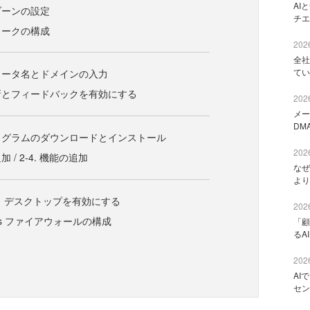
AI
ムゾーンの設定
チエ
トワークの構成
2026
全社
てい
ンピュータ名とドメインの入力
動更新とフィードバックを有効にする
2026
メー
DM
新プログラムのダウンロードとインストール
2026
加 / 2-4. 機能の追加
なぜ
より
ート デスクトップを有効にする
2026
dows ファイアウォールの構成
「顧
るA
2026
AI
セン