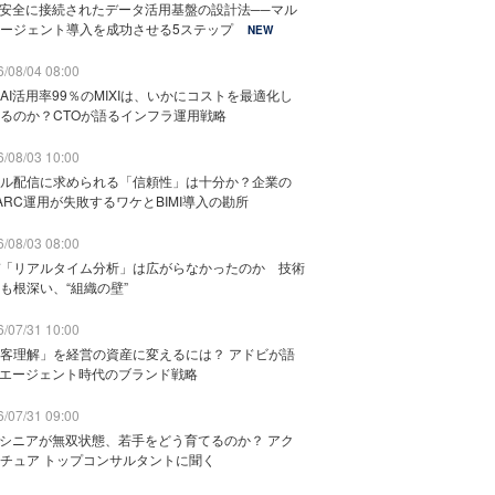
と安全に接続されたデータ活用基盤の設計法──マル
ージェント導入を成功させる5ステップ
NEW
/08/04 08:00
AI活用率99％のMIXIは、いかにコストを最適化し
るのか？CTOが語るインフラ運用戦略
/08/03 10:00
ル配信に求められる「信頼性」は十分か？企業の
ARC運用が失敗するワケとBIMI導入の勘所
/08/03 08:00
「リアルタイム分析」は広がらなかったのか 技術
も根深い、“組織の壁”
/07/31 10:00
客理解」を経営の資産に変えるには？ アドビが語
Iエージェント時代のブランド戦略
/07/31 09:00
でシニアが無双状態、若手をどう育てるのか？ アク
チュア トップコンサルタントに聞く