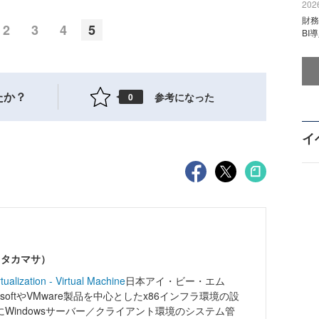
2026
財
2
3
4
5
BI
たか？
参考になった
0
イ
 タカマサ）
tualization - Virtual Machine
日本アイ・ビー・エム
osoftやVMware製品を中心としたx86インフラ環境の設
Windowsサーバー／クライアント環境のシステム管