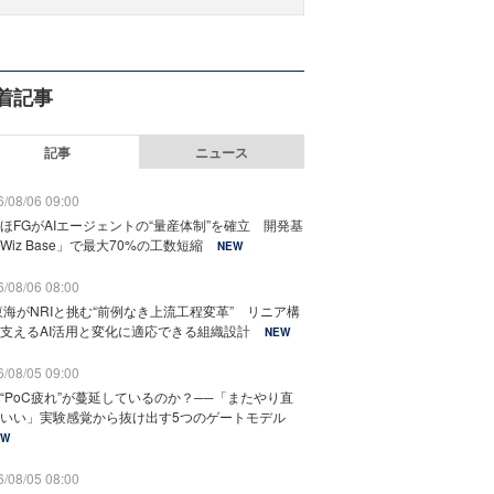
着記事
記事
ニュース
/08/06 09:00
ほFGがAIエージェントの“量産体制”を確立 開発基
Wiz Base」で最大70%の工数短縮
NEW
/08/06 08:00
東海がNRIと挑む“前例なき上流工程変革” リニア構
支えるAI活用と変化に適応できる組織設計
NEW
/08/05 09:00
“PoC疲れ”が蔓延しているのか？──「またやり直
いい」実験感覚から抜け出す5つのゲートモデル
EW
/08/05 08:00