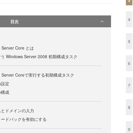
4
目次
5
8 Server Core とは
indows Server 2008 初期構成タスク
6
2008 Server Coreで実行する初期構成タスク
の設定
7
の構成
8
タ名とドメインの入力
フィードバックを有効にする
9