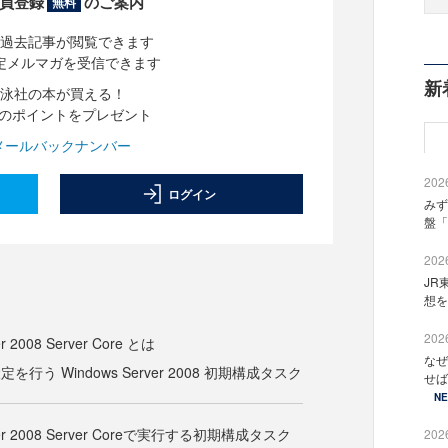
員登録
のご案内
無料
過去記事が閲覧できます
定メルマガを受信できます
新
泳社の本が買える！
分のポイントをプレゼント
メールバックナンバー
2026
ログイン
みず
盤「
2026
JR
想を
2026
r 2008 Server Core とは
なぜ
行う Windows Server 2008 初期構成タスク
せば
N
rver 2008 Server Coreで実行する初期構成タスク
2026