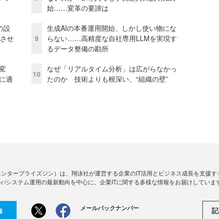
始……変革の要諦は
の設
生成AIの本番運用開始、しかし使い物にな
功させ
9
らない……高精度な自社専用LLMを実現す
るデータ整備の勘所
変
なぜ「リアルタイム分析」は広がらなかっ
10
化に適
たのか 技術よりも根深い、“組織の壁”
Zine」（エンタープライズジン）は、翔泳社が運営する企業のIT活用とビジネス成長を支
ィ/システム運用の最新動向を中心に、企業ITに関する多様な情報をお届けしていま
メールバックナンバー
記
録