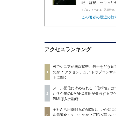
理・監視、セキュリテ
※プロフィールは、執筆時点
この著者の最近の執
アクセスランキング
AIでシニアが無双状態、若手をどう育
1
のか？ アクセンチュア トップコンサ
トに聞く
メール配信に求められる「信頼性」は
2
か？企業のDMARC運用が失敗するワ
BIMI導入の勘所
全社AI活用率99％のMIXIは、いかに
3
を最適化しているのか？CTOが語るイ