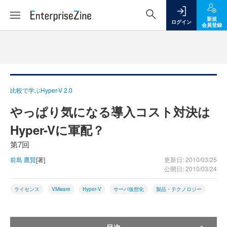
新規
ログイン
会員登録
比較で学ぶHyper-V 2.0
やっぱり気になる導入コスト対決は
Hyper-Vに軍配？
第7回
前島 鷹賢
[著]
更新日: 2010/03/25
公開日: 2010/03/24
ライセンス
VMware
Hyper-V
サーバ仮想化
製品・テクノロジー
目次