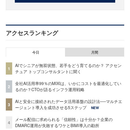
アクセスランキング
今日
月間
AIでシニアが無双状態、若手をどう育てるのか？ アクセン
1
チュア トップコンサルタントに聞く
全社AI活用率99％のMIXIは、いかにコストを最適化してい
2
るのか？CTOが語るインフラ運用戦略
AIと安全に接続されたデータ活用基盤の設計法──マルチエ
3
ージェント導入を成功させる5ステップ
NEW
メール配信に求められる「信頼性」は十分か？企業の
4
DMARC運用が失敗するワケとBIMI導入の勘所