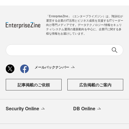
「EnterpriseZine」（エンタープライズジン）は、翔泳社が
運営する企業のIT活用とビジネス成長を支援するITリーダー
向け専門メディアです。データテクノロジー/情報セキュリ
ティ/システム運用の最新動向を中心に、企業ITに関する多
様な情報をお届けしています。
メールバックナンバー
記事掲載のご依頼
広告掲載のご案内
Security Online
DB Online