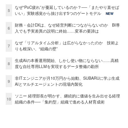
なぜ“PoC疲れ”が蔓延しているのか？──「またやり直せば
5
いい」実験感覚から抜け出す5つのゲートモデル
NEW
財務・会計DXは、なぜ経営判断につながらないのか BI導
6
入でも予実差異の説明に終始……変革の要諦は
なぜ「リアルタイム分析」は広がらなかったのか 技術よ
7
りも根深い、“組織の壁”
生成AIの本番運用開始、しかし使い物にならない……高精
8
度な自社専用LLMを実現するデータ整備の勘所
非ITエンジニアが月10万円から始動、SUBARUに学ぶ生成
9
AIとマルチエージェントの現場内製化
ソニー 経理部長が明かす、継続的に価値を生み出せる経理
10
組織の条件──「集約型」組織で進める人材育成術