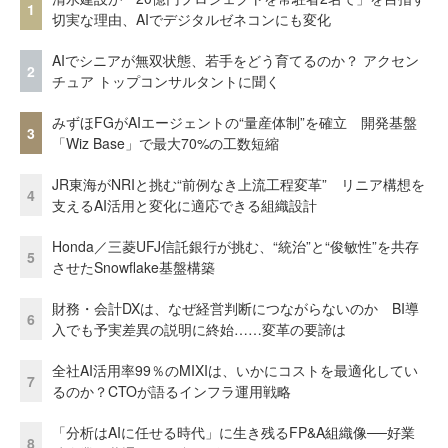
1
切実な理由、AIでデジタルゼネコンにも変化
AIでシニアが無双状態、若手をどう育てるのか？ アクセン
2
チュア トップコンサルタントに聞く
みずほFGがAIエージェントの“量産体制”を確立 開発基盤
3
「Wiz Base」で最大70%の工数短縮
JR東海がNRIと挑む“前例なき上流工程変革” リニア構想を
4
支えるAI活用と変化に適応できる組織設計
Honda／三菱UFJ信託銀行が挑む、“統治”と“俊敏性”を共存
5
させたSnowflake基盤構築
財務・会計DXは、なぜ経営判断につながらないのか BI導
6
入でも予実差異の説明に終始……変革の要諦は
全社AI活用率99％のMIXIは、いかにコストを最適化してい
7
るのか？CTOが語るインフラ運用戦略
「分析はAIに任せる時代」に生き残るFP&A組織像──好業
8