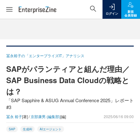
新規
ログイン
会員登録
冨永裕子の「エンタープライズIT」アナリシス
SAPがパランティアと組んだ理由／
SAP Business Data Cloudの戦略と
は？
「SAP Sapphire & ASUG Annual Conference 2025」レポート
#3
冨永 裕子
[著] /
京部康男 (編集部)
[編]
2025/06/16 09:00
SAP
生成AI
AIエージェント