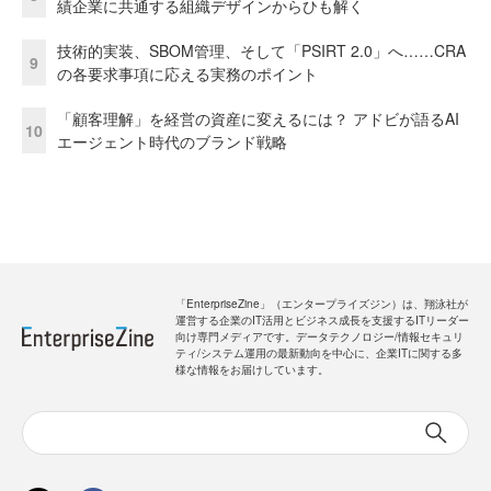
績企業に共通する組織デザインからひも解く
技術的実装、SBOM管理、そして「PSIRT 2.0」へ……CRA
9
の各要求事項に応える実務のポイント
「顧客理解」を経営の資産に変えるには？ アドビが語るAI
10
エージェント時代のブランド戦略
「EnterpriseZine」（エンタープライズジン）は、翔泳社が
運営する企業のIT活用とビジネス成長を支援するITリーダー
向け専門メディアです。データテクノロジー/情報セキュリ
ティ/システム運用の最新動向を中心に、企業ITに関する多
様な情報をお届けしています。