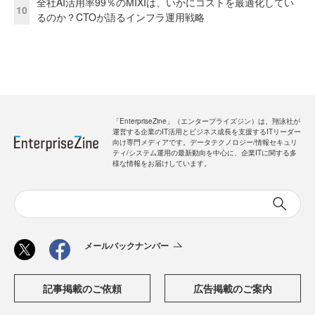
全社AI活用率99％のMIXIは、いかにコストを最適化してい
10
るのか？CTOが語るインフラ運用戦略
「EnterpriseZine」（エンタープライズジン）は、翔泳社が
運営する企業のIT活用とビジネス成長を支援するITリーダー
向け専門メディアです。データテクノロジー/情報セキュリ
ティ/システム運用の最新動向を中心に、企業ITに関する多
様な情報をお届けしています。
メールバックナンバー
記事掲載のご依頼
広告掲載のご案内