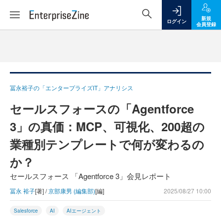
新規
ログイン
会員登録
冨永裕子の「エンタープライズIT」アナリシス
セールスフォースの「Agentforce
3」の真価：MCP、可視化、200超の
業種別テンプレートで何が変わるの
か？
セールスフォース 「Agentforce 3」会見レポート
冨永 裕子
[著] /
京部康男 (編集部)
[編]
2025/08/27 10:00
Salesforce
AI
AIエージェント