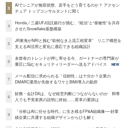
AIでシニアが無双状態、若手をどう育てるのか？ アクセン
3
チュア トップコンサルタントに聞く
Honda／三菱UFJ信託銀行が挑む、“統治”と“俊敏性”を共存
4
させたSnowflake基盤構築
JR東海がNRIと挑む“前例なき上流工程変革” リニア構想を
5
支えるAI活用と変化に適応できる組織設計
未曾有のトレンドが押し寄せる今、ガートナーの専門家が
6
重圧に悩むセキュリティリーダーへ送るアドバイス
NEW
メール配信に求められる「信頼性」は十分か？企業の
7
DMARC運用が失敗するワケとBIMI導入の勘所
財務・会計DXは、なぜ経営判断につながらないのか BI導
8
入でも予実差異の説明に終始……変革の要諦は
「分析はAIに任せる時代」に生き残るFP&A組織像──好業
9
績企業に共通する組織デザインからひも解く