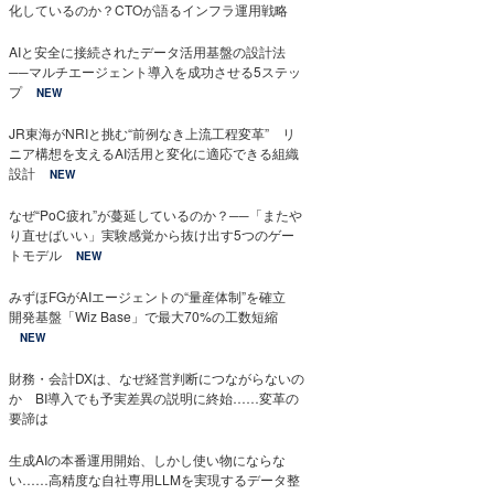
化しているのか？CTOが語るインフラ運用戦略
AIと安全に接続されたデータ活用基盤の設計法
──マルチエージェント導入を成功させる5ステッ
プ
NEW
JR東海がNRIと挑む“前例なき上流工程変革” リ
ニア構想を支えるAI活用と変化に適応できる組織
設計
NEW
なぜ“PoC疲れ”が蔓延しているのか？──「またや
り直せばいい」実験感覚から抜け出す5つのゲー
トモデル
NEW
みずほFGがAIエージェントの“量産体制”を確立
開発基盤「Wiz Base」で最大70%の工数短縮
NEW
財務・会計DXは、なぜ経営判断につながらないの
か BI導入でも予実差異の説明に終始……変革の
要諦は
生成AIの本番運用開始、しかし使い物にならな
い……高精度な自社専用LLMを実現するデータ整