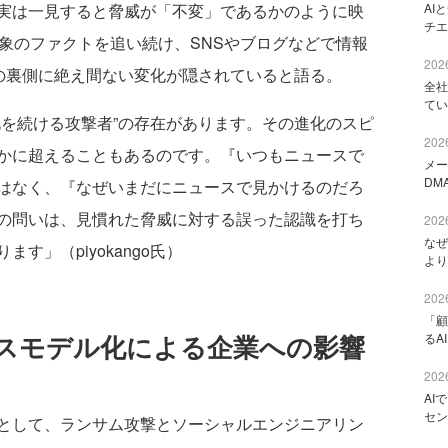
AI
実は一見すると脅威が「不変」であるかのように映
チエ
象のファクトを追い続け、SNSやブログなどで情報
2026
、その裏側に絶え間ない変化が隠されていると語る。
全社
てい
を続ける攻撃者”の存在があります。その進化のスピ
2026
かに超えることもあるのです。『いつもニュースで
メー
DM
はなく、『なぜいまだにニュースで見かけるのだろ
の問いは、見慣れた脅威に対する誤った認識を打ち
2026
なぜ
す」（piyokango氏）
より
2026
「顧
スモデル化による企業への影響
るA
2026
AI
セン
として、ランサム攻撃とソーシャルエンジニアリン