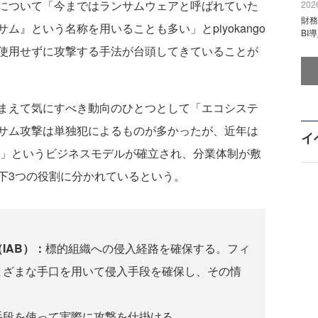
について「今まではランサムウェアと呼ばれていた
2026
財
』という名称を用いることも多い」とpiyokango
BI
使用せずに攻撃する手法が台頭してきていることが
まえて気にすべき動向のひとつとして「エコシステ
サム攻撃は単独犯によるものが多かったが、近年は
イ
Service）」というビジネスモデルが確立され、分業体制が敷
下3つの役割に分かれているという。
IAB）：
標的組織への侵入経路を確保する。フィ
まざまな手口を用いて侵入手段を確保し、その情
手段を使って実際に攻撃を仕掛ける