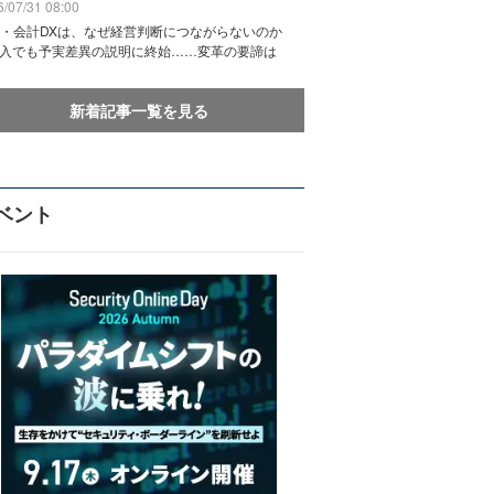
/07/31 08:00
務・会計DXは、なぜ経営判断につながらないのか
導入でも予実差異の説明に終始……変革の要諦は
新着記事一覧を見る
ベント