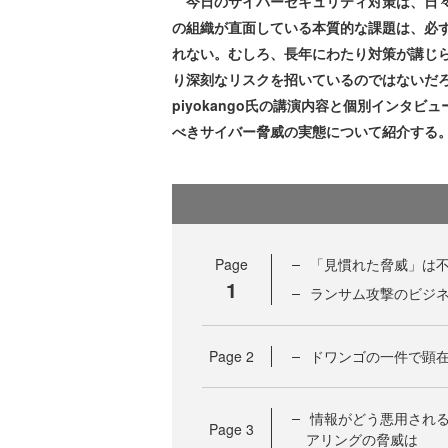
今日のサイバーセキュリティ対策は、日々
の組織が直面している本質的な課題は、必
れない。むしろ、長年にわたり対策が講じら
り深刻なリスクを招いているのではないだろう
piyokango氏の講演内容と個別インタ
べきサイバー脅威の実態について紹介する
Page
「見慣れた脅威」は
1
ランサム攻撃のビジ
Page
2
ドワンゴの一件で顕
情報がどう悪用され
Page
3
アリングの脅威は