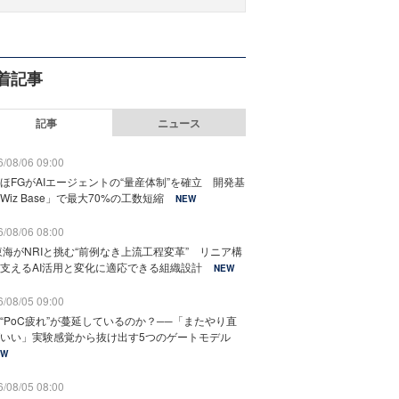
着記事
記事
ニュース
/08/06 09:00
ほFGがAIエージェントの“量産体制”を確立 開発基
Wiz Base」で最大70%の工数短縮
NEW
/08/06 08:00
東海がNRIと挑む“前例なき上流工程変革” リニア構
支えるAI活用と変化に適応できる組織設計
NEW
/08/05 09:00
“PoC疲れ”が蔓延しているのか？──「またやり直
いい」実験感覚から抜け出す5つのゲートモデル
EW
/08/05 08:00