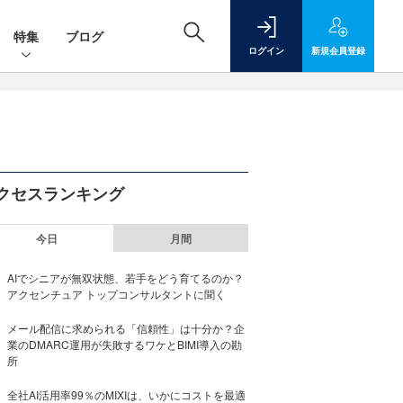
特集
ブログ
ログイン
新規
会員登録
クセスランキング
今日
月間
AIでシニアが無双状態、若手をどう育てるのか？
アクセンチュア トップコンサルタントに聞く
メール配信に求められる「信頼性」は十分か？企
業のDMARC運用が失敗するワケとBIMI導入の勘
所
全社AI活用率99％のMIXIは、いかにコストを最適