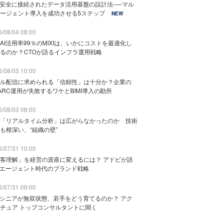
と安全に接続されたデータ活用基盤の設計法──マル
ージェント導入を成功させる5ステップ
NEW
/08/04 08:00
AI活用率99％のMIXIは、いかにコストを最適化し
るのか？CTOが語るインフラ運用戦略
/08/03 10:00
ル配信に求められる「信頼性」は十分か？企業の
ARC運用が失敗するワケとBIMI導入の勘所
/08/03 08:00
「リアルタイム分析」は広がらなかったのか 技術
も根深い、“組織の壁”
/07/31 10:00
客理解」を経営の資産に変えるには？ アドビが語
Iエージェント時代のブランド戦略
/07/31 09:00
でシニアが無双状態、若手をどう育てるのか？ アク
チュア トップコンサルタントに聞く