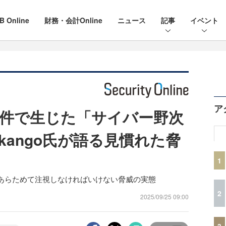
B Online
財務・会計Online
ニュース
記事
イベント
ア
件で生じた「サイバー野次
okango氏が語る見慣れた脅
1
あらためて注視しなければいけない脅威の実態
2
2025/09/25 09:00
3