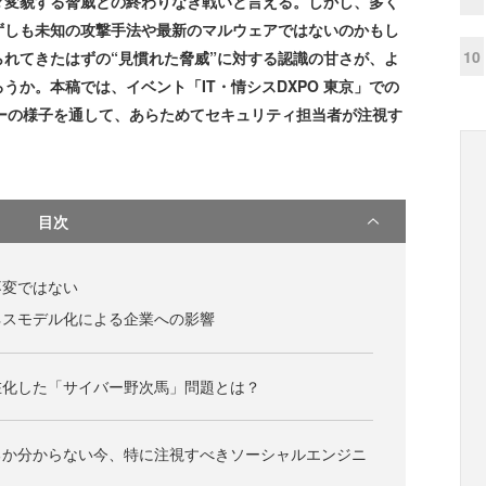
変貌する脅威との終わりなき戦いと言える。しかし、多く
ずしも未知の攻撃手法や最新のマルウェアではないのかもし
10
れてきたはずの“見慣れた脅威”に対する認識の甘さが、よ
か。本稿では、イベント「IT・情シスDXPO 東京」での
ビューの様子を通して、あらためてセキュリティ担当者が注視す
。
目次
不変ではない
ネスモデル化による企業への影響
在化した「サイバー野次馬」問題とは？
るか分からない今、特に注視すべきソーシャルエンジニ