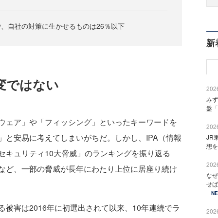
、自社の対策に生かせるものは26％以下
新
変ではない
2026
みず
盤「
ウェア」や「フィッシング」といったキーワードを
2026
」と安易に考えてしまいがちだ。しかし、IPA（情報
JR
想を
セキュリティ10大脅威」のランキングを振り返る
2026
など、一部の脅威が長年にわたり上位に居座り続け
なぜ
せば
N
被害は2016年に初選出されて以来、10年連続でラ
2026