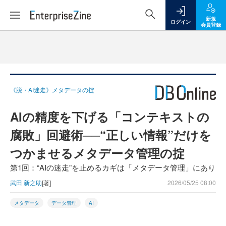
新規
ログイン
会員登録
《脱・AI迷走》メタデータの掟
AIの精度を下げる「コンテキストの
腐敗」回避術──“正しい情報”だけを
つかませるメタデータ管理の掟
第1回：“AIの迷走”を止めるカギは「メタデータ管理」にあり
武田 新之助
[著]
2026/05/25 08:00
メタデータ
データ管理
AI