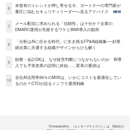
未曾有のトレンドが押し寄せる今、ガートナーの専門家が
6
重圧に悩むセキュリティリーダーへ送るアドバイス
NEW
メール配信に求められる「信頼性」は十分か？企業の
7
DMARC運用が失敗するワケとBIMI導入の勘所
「分析はAIに任せる時代」に生き残るFP&A組織像──好業
8
績企業に共通する組織デザインからひも解く
財務・会計DXは、なぜ経営判断につながらないのか BI導
9
入でも予実差異の説明に終始……変革の要諦は
全社AI活用率99％のMIXIは、いかにコストを最適化してい
10
るのか？CTOが語るインフラ運用戦略
「EnterpriseZine」（エンタープライズジン）は、翔泳社が