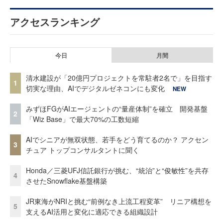
アクセスランキング
今日
月間
清水建設が「20億円プロジェクトを常駐者2名で」を目指す
1
切実な理由、AIでデジタルゼネコンにも変化
NEW
みずほFGがAIエージェントの“量産体制”を確立 開発基盤
2
「Wiz Base」で最大70%の工数短縮
AIでシニアが無双状態、若手をどう育てるのか？ アクセン
3
チュア トップコンサルタントに聞く
Honda／三菱UFJ信託銀行が挑む、“統治”と“俊敏性”を共存
4
させたSnowflake基盤構築
JR東海がNRIと挑む“前例なき上流工程変革” リニア構想を
5
支えるAI活用と変化に適応できる組織設計