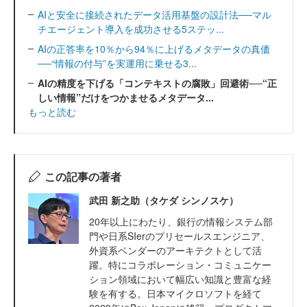
AIと安全に接続されたデータ活用基盤の設計法──マル
チエージェント導入を成功させる5ステッ...
AIの正答率を10％から94％に上げるメタデータの真価
──“情報の付与”を実運用に乗せる3...
AIの精度を下げる「コンテキストの腐敗」回避術──“正
しい情報”だけをつかませるメタデータ...
もっと読む
この記事の著者
武田 新之助（タケダ シンノスケ）
20年以上にわたり、銀行の情報システム部
門や日系SIerのプリセールスエンジニア、
外資系ベンダーのアーキテクトとして活
躍。特にコラボレーション・コミュニケー
ション領域において幅広い知識と豊富な経
験を有する。日本マイクロソフトを経て