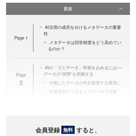
目次
AI活用の成否を分けるメタデータの重要
性
Page
1
メタデータは回答精度をどう高めてい
るのか？
AIの「ゴミデータ」学習を止めるには──
データの“状態”を把握する
Page
2
分散したデータがAIを阻害する要因に
非構造化データをメタデータで攻略
会員登録
すると、
無料