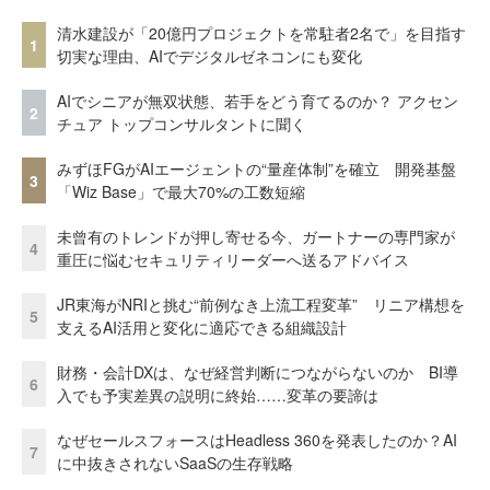
清水建設が「20億円プロジェクトを常駐者2名で」を目指す
1
切実な理由、AIでデジタルゼネコンにも変化
AIでシニアが無双状態、若手をどう育てるのか？ アクセン
2
チュア トップコンサルタントに聞く
みずほFGがAIエージェントの“量産体制”を確立 開発基盤
3
「Wiz Base」で最大70%の工数短縮
未曾有のトレンドが押し寄せる今、ガートナーの専門家が
4
重圧に悩むセキュリティリーダーへ送るアドバイス
JR東海がNRIと挑む“前例なき上流工程変革” リニア構想を
5
支えるAI活用と変化に適応できる組織設計
財務・会計DXは、なぜ経営判断につながらないのか BI導
6
入でも予実差異の説明に終始……変革の要諦は
なぜセールスフォースはHeadless 360を発表したのか？AI
7
に中抜きされないSaaSの生存戦略