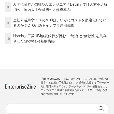
みずほ証券が自律型AIエンジニア「Devin」でIT人材不足解
8
消へ 国内大手金融初の大規模導入に
全社AI活用率99％のMIXIは、いかにコストを最適化してい
9
るのか？CTOが語るインフラ運用戦略
Honda／三菱UFJ信託銀行が挑む、“統治”と“俊敏性”を共存
10
させたSnowflake基盤構築
「EnterpriseZine」（エンタープライズジン）は、翔泳社が
運営する企業のIT活用とビジネス成長を支援するITリーダー
向け専門メディアです。データテクノロジー/情報セキュリ
ティ/システム運用の最新動向を中心に、企業ITに関する多
様な情報をお届けしています。